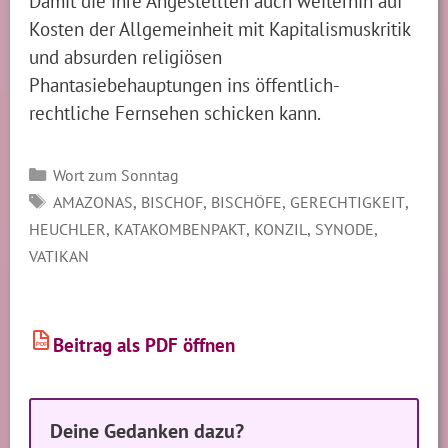
Damit die ihre Angestellten auch weiterhin auf
Kosten der Allgemeinheit mit Kapitalismuskritik
und absurden religiösen
Phantasiebehauptungen ins öffentlich-
rechtliche Fernsehen schicken kann.
Kategorien
Wort zum Sonntag
SCHLAGWÖRTER
,
,
,
,
AMAZONAS
BISCHOF
BISCHÖFE
GERECHTIGKEIT
,
,
,
,
HEUCHLER
KATAKOMBENPAKT
KONZIL
SYNODE
VATIKAN
Beitrag als PDF öffnen
PDF
Deine Gedanken dazu?