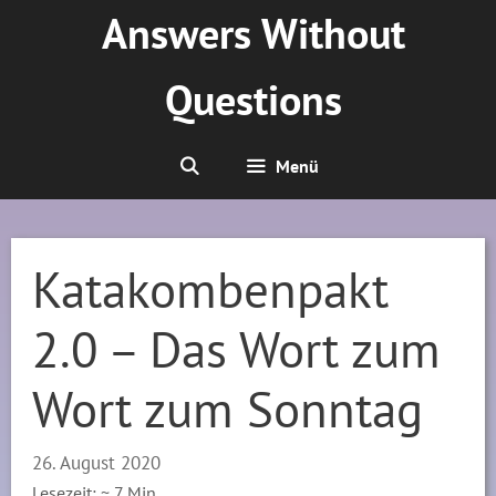
Zum
Answers Without
Inhalt
springen
Questions
Menü
Katakombenpakt
2.0 – Das Wort zum
Wort zum Sonntag
26. August 2020
Lesezeit: ~
7
Min.