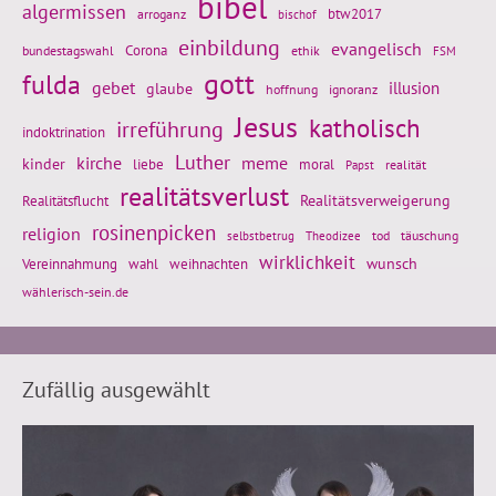
bibel
algermissen
btw2017
arroganz
bischof
einbildung
evangelisch
Corona
ethik
bundestagswahl
FSM
gott
fulda
gebet
glaube
illusion
hoffnung
ignoranz
Jesus
katholisch
irreführung
indoktrination
Luther
kirche
meme
kinder
liebe
moral
realität
Papst
realitätsverlust
Realitätsflucht
Realitätsverweigerung
rosinenpicken
religion
tod
täuschung
selbstbetrug
Theodizee
wirklichkeit
wunsch
Vereinnahmung
weihnachten
wahl
wählerisch-sein.de
Zufällig ausgewählt