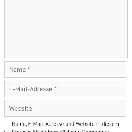
Name
E-
Mail-
Adresse
Website
Name, E-Mail-Adresse und Website in diesem
Browser für meinen nächsten Kommentar