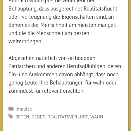
Aber ich widerspreche vehement der
Behauptung, dass ausgerechnet Realitätsflucht
oder -verleugnung die Eigenschaften sind, an
denen es der Menschheit am meisten mangelt
und die die Menschheit am besten
weiterbringen.
Abgesehen natürlich von orthodoxen
Patriarchen und anderen Berufsgläubigen, deren
Ein- und Auskommen davon abhängt, dass noch
genug Leute ihre Behauptungen für wahr oder
zumindest für relevant erachten.
Kategorien
Impulse
SCHLAGWÖRTER
,
,
,
BETEN
GEBET
REALITÄTSVERLUST
WAHN