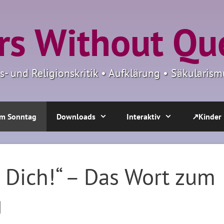
s Without Qu
ns- und Religionskritik • Aufklärung • Säkulari
m Sonntag
Downloads
Interaktiv
↗Kinder
g Dich!“ – Das Wort zum
g