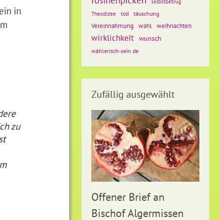
selbstbetrug
ein in
tod
täuschung
Theodizee
um
Vereinnahmung
weihnachten
wahl
wirklichkeit
wunsch
wählerisch-sein.de
Zufällig ausgewählt
dere
ch zu
st
im
Offener Brief an
Bischof Algermissen