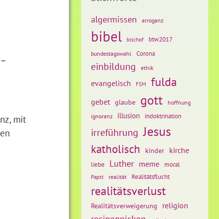
algermissen
arroganz
bibel
btw2017
bischof
Corona
bundestagswahl
 –
einbildung
ethik
fulda
evangelisch
FSM
gott
gebet
glaube
hoffnung
illusion
ignoranz
indoktrination
nz, mit
Jesus
irreführung
gen
katholisch
kirche
kinder
Luther
meme
liebe
moral
Realitätsflucht
realität
Papst
realitätsverlust
religion
Realitätsverweigerung
rosinenpicken