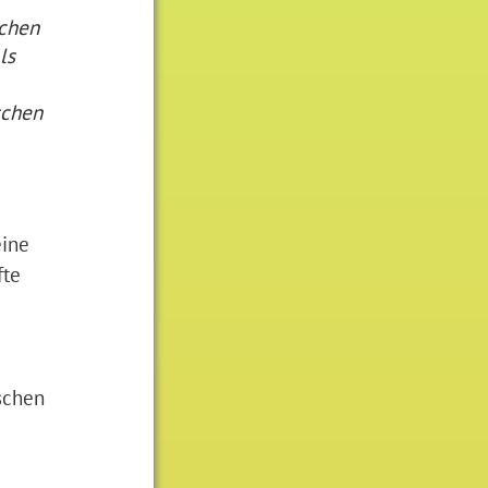
ochen
ls
schen
eine
fte
schen