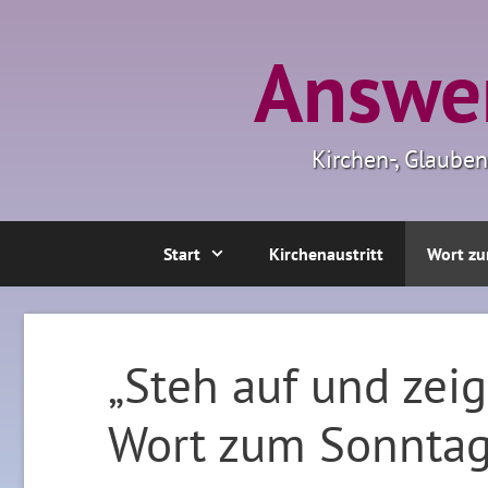
Zum
Inhalt
Answer
springen
Kirchen-, Glaube
Start
Kirchenaustritt
Wort zu
„Steh auf und zei
Wort zum Sonnta