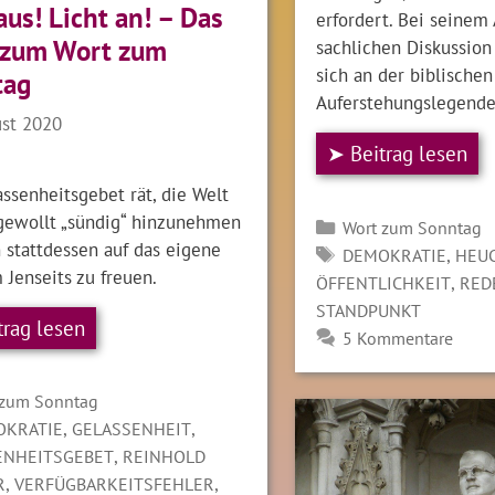
aus! Licht an! – Das
erfordert. Bei seinem 
 zum Wort zum
sachlichen Diskussion 
sich an der biblischen
tag
Auferstehungslegende
ust 2020
➤ Beitrag lesen
ssenheitsgebet rät, die Welt
tgewollt „sündig“ hinzunehmen
Kategorien
Wort zum Sonntag
 stattdessen auf das eigene
SCHLAGWÖRTER
,
DEMOKRATIE
HEU
 Jenseits zu freuen.
,
ÖFFENTLICHKEIT
RED
STANDPUNKT
trag lesen
5 Kommentare
gorien
 zum Sonntag
LAGWÖRTER
,
,
OKRATIE
GELASSENHEIT
,
ENHEITSGEBET
REINHOLD
,
,
R
VERFÜGBARKEITSFEHLER