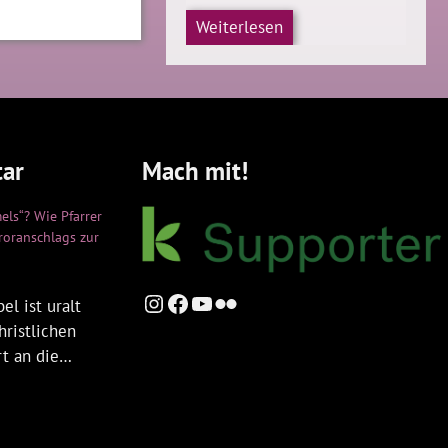
Weiterlesen
ar
Mach mit!
els“? Wie Pfarrer
rroranschlags zur
Instagram
Facebook
YouTube
Flickr
el ist uralt
hristlichen
rt an die…