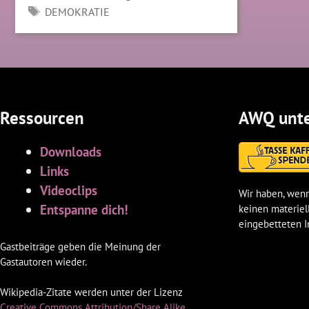
SCHLAGWÖRTER
DEMOKRATIE
Ressourcen
AWQ unte
Downloads
Links
Videoclips
Wir haben, wenn
Entspanne dich!
keinen materiel
eingebetteten I
Gastbeiträge geben die Meinung der
Gastautoren wieder.
Wikipedia-Zitate werden unter der Lizenz
Creative Commons Attribution/Share Alike