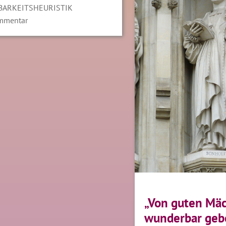
BARKEITSHEURISTIK
mmentar
„Von guten Mä
wunderbar geb