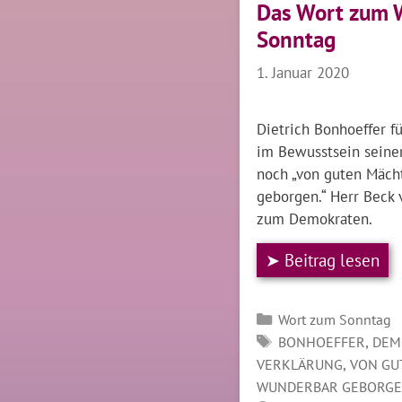
Das Wort zum 
Sonntag
1. Januar 2020
Dietrich Bonhoeffer f
im Bewusstsein seine
noch „von guten Mäc
geborgen.“ Herr Beck 
zum Demokraten.
➤ Beitrag lesen
Kategorien
Wort zum Sonntag
SCHLAGWÖRTER
,
BONHOEFFER
DEM
,
VERKLÄRUNG
VON GU
WUNDERBAR GEBORG