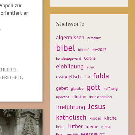
Appell zur
orientiert er
Stichworte
.
algermissen
arroganz
bibel
btw2017
bischof
Corona
bundestagswahl
einbildung
ethik
,
CHLEREI
fulda
,
evangelisch
EFREIHEIT
FSM
gott
gebet
glaube
hoffnung
illusion
ignoranz
indoktrination
Jesus
irreführung
katholisch
kirche
kinder
Luther
meme
liebe
moral
Realitätsflucht
realität
Papst