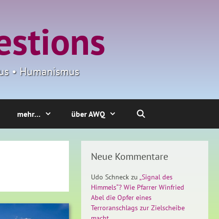
estions
smus • Humanismus
mehr…
über AWQ
Neue Kommentare
Udo Schneck
zu
„Signal des
Himmels“? Wie Pfarrer Winfried
Abel die Opfer eines
Terroranschlags zur Zielscheibe
macht