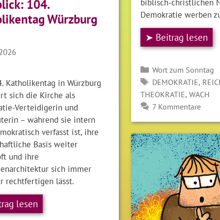
biblisch-christlichen 
lick: 104.
Demokratie werben zu
likentag Würzburg
➤ Beitrag lesen
 2026
Kategorien
Wort zum Sonntag
SCHLAGWÖRTER
,
. Katholikentag in Würzburg
DEMOKRATIE
REIC
,
rt sich die Kirche als
THEOKRATIE
WACH
tie-Verteidigerin und
7 Kommentare
terin – während sie intern
mokratisch verfasst ist, ihre
haftliche Basis weiter
ft und ihre
ienarchitektur sich immer
 rechtfertigen lässt.
trag lesen