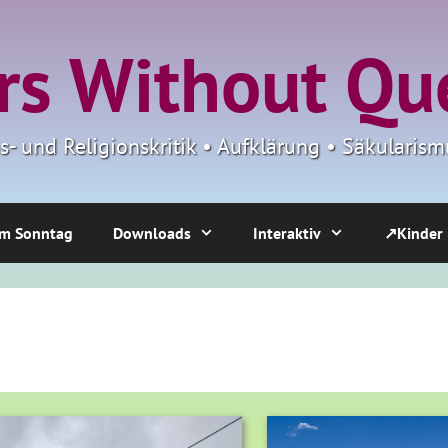
s Without Qu
ns- und Religionskritik • Aufklärung • Säkulari
m Sonntag
Downloads
Interaktiv
↗Kinder