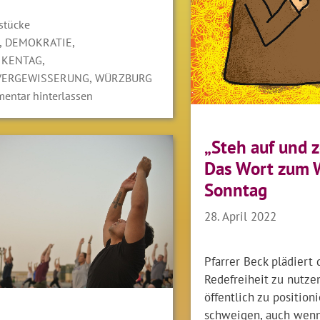
gorien
stücke
LAGWÖRTER
,
,
DEMOKRATIE
,
IKENTAG
,
VERGEWISSERUNG
WÜRZBURG
entar hinterlassen
„Steh auf und z
Das Wort zum 
Sonntag
28. April 2022
Pfarrer Beck plädiert d
Redefreiheit zu nutze
öffentlich zu positioni
schweigen, auch wen