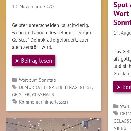
Spot 
10. November 2020
Wort
Sonn
Geister unterscheiden ist schwierig,
wenn im Namen des selben „Heiligen
14. Aug
Geistes“ Demokratie gefordert, aber
auch zerstört wird.
Das Gela
als got
➤ Beitrag lesen
und sich
Glück im
Kategorien
Wort zum Sonntag
➤ Bei
SCHLAGWÖRTER
,
,
,
DEMOKRATIE
GASTBEITRAG
GEIST
,
GEISTER
GLASHAUS
Kommentar hinterlassen
Kate
Wort
SCH
DEM
GELASS
NIEBUH