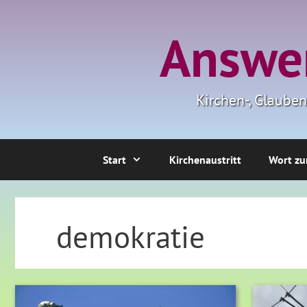
Zum
Inhalt
Answer
springen
Kirchen-, Glaube
Start
Kirchenaustritt
Wort zu
demokratie