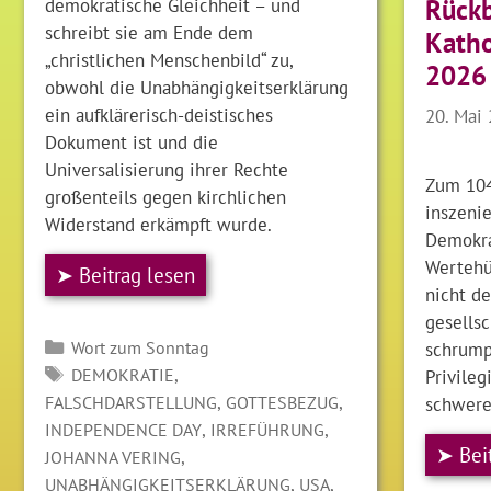
demokratische Gleichheit – und
Rückb
schreibt sie am Ende dem
Katho
„christlichen Menschenbild“ zu,
2026
obwohl die Unabhängigkeitserklärung
ein aufklärerisch-deistisches
20. Mai
Dokument ist und die
Universalisierung ihrer Rechte
Zum 104
großenteils gegen kirchlichen
inszenie
Widerstand erkämpft wurde.
Demokra
Wertehü
➤ Beitrag lesen
nicht de
gesellsc
Kategorien
schrump
Wort zum Sonntag
SCHLAGWÖRTER
,
Privileg
DEMOKRATIE
,
,
schwerer
FALSCHDARSTELLUNG
GOTTESBEZUG
,
,
INDEPENDENCE DAY
IRREFÜHRUNG
➤ Bei
,
JOHANNA VERING
,
,
UNABHÄNGIGKEITSERKLÄRUNG
USA