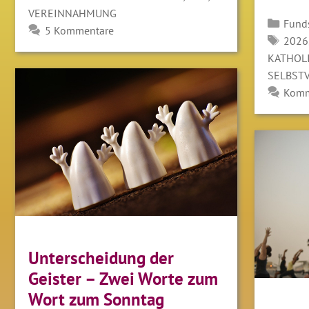
VEREINNAHMUNG
Kate
Fund
5 Kommentare
SCH
2026
KATHOL
SELBST
Komm
Unterscheidung der
Geister – Zwei Worte zum
Wort zum Sonntag