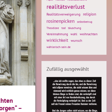
realitätsverlust
religion
Realitätsverweigerung
rosinenpicken
selbstbetrug
tod
täuschung
Theodizee
weihnachten
Vereinnahmung
wahl
wirklichkeit
wunsch
wählerisch-sein.de
Zufällig ausgewählt
chten
orgen“ –