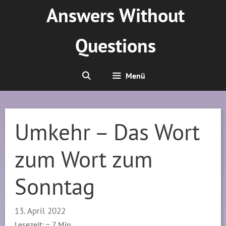
Zum
Answers Without
Inhalt
springen
Questions
Menü
Umkehr – Das Wort
zum Wort zum
Sonntag
13. April 2022
Lesezeit: ~
7
Min.