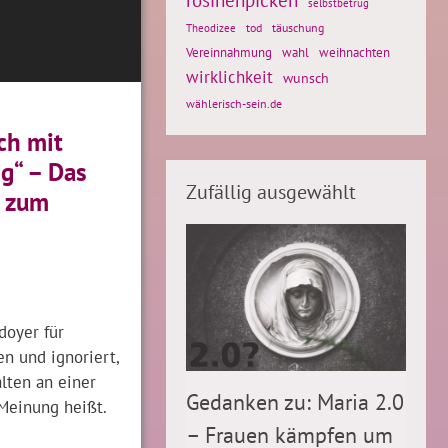
selbstbetrug
tod
täuschung
Theodizee
Vereinnahmung
weihnachten
wahl
wirklichkeit
wunsch
wählerisch-sein.de
sch mit
g“ – Das
Zufällig ausgewählt
 zum
doyer für
n und ignoriert,
alten an einer
Gedanken zu: Maria 2.0
Meinung heißt.
– Frauen kämpfen um