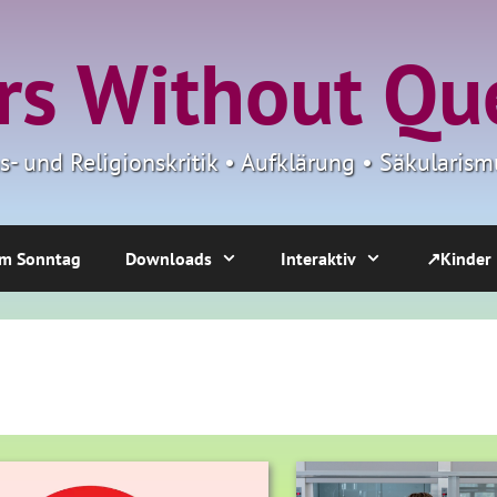
s Without Qu
ns- und Religionskritik • Aufklärung • Säkulari
m Sonntag
Downloads
Interaktiv
↗Kinder