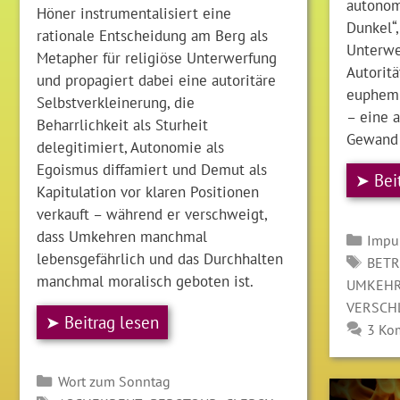
autonom
Höner instrumentalisiert eine
Dunkel“
rationale Entscheidung am Berg als
Unterwe
Metapher für religiöse Unterwerfung
Autoritä
und propagiert dabei eine autoritäre
euphemis
Selbstverkleinerung, die
– eine 
Beharrlichkeit als Sturheit
Gewand s
delegitimiert, Autonomie als
Egoismus diffamiert und Demut als
➤ Bei
Kapitulation vor klaren Positionen
verkauft – während er verschweigt,
dass Umkehren manchmal
Kate
Impu
lebensgefährlich und das Durchhalten
SCH
BET
manchmal moralisch geboten ist.
UMKEH
VERSCH
➤ Beitrag lesen
3 Ko
Kategorien
Wort zum Sonntag