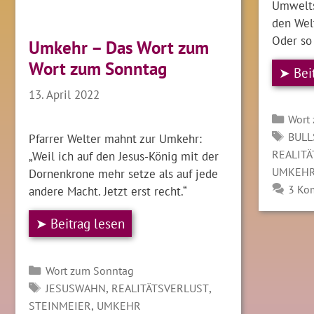
Umwelts
den Wel
Oder so 
Umkehr – Das Wort zum
Wort zum Sonntag
➤ Bei
13. April 2022
Kate
Wort
SCH
BULL
Pfarrer Welter mahnt zur Umkehr:
REALIT
„Weil ich auf den Jesus-König mit der
UMKEH
Dornenkrone mehr setze als auf jede
3 Ko
andere Macht. Jetzt erst recht.“
➤ Beitrag lesen
Kategorien
Wort zum Sonntag
SCHLAGWÖRTER
,
,
JESUSWAHN
REALITÄTSVERLUST
,
STEINMEIER
UMKEHR