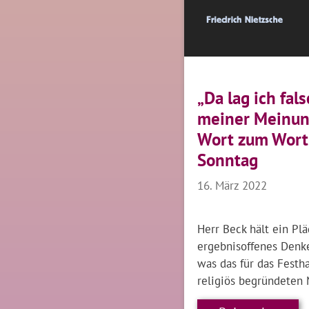
„Da lag ich fal
meiner Meinun
Wort zum Wort
Sonntag
16. März 2022
Herr Beck hält ein Plä
ergebnisoffenes Denke
was das für das Festh
religiös begründeten 