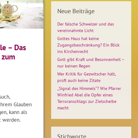
Neue Beiträge
Der falsche Schweizer und das
vereinnahmte Licht
Gottes Haus hat keine
Zugangsbeschränkung? Ein Blick
le – Das
ins Kirchenrecht
 zum
Gott gibt Kraft und Besonnenheit –
nur keinen Regen
Wer Kritik für Gezwitscher hält,
prüft auch keine Zitate
„Signal des Himmels“? Wie Pfarrer
Winfried Abel die Opfer eines
such,
Terroranschlags zur Zielscheibe
 ihrem Glauben
macht
gen, kann als
t werden.
Stichworte