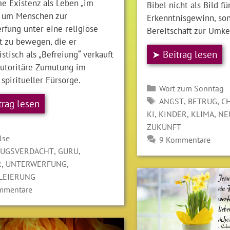
e Existenz als Leben „im
Bibel nicht als Bild fü
, um Menschen zur
Erkenntnisgewinn, son
rfung unter eine religiöse
Bereitschaft zur Umke
t zu bewegen, die er
➤ Beitrag lesen
tisch als „Befreiung“ verkauft
autoritäre Zumutung im
piritueller Fürsorge.
Kategorien
Wort zum Sonntag
SCHLAGWÖRTER
,
,
ANGST
BETRUG
C
trag lesen
,
,
,
KI
KINDER
KLIMA
NE
ZUKUNFT
gorien
lse
9 Kommentare
LAGWÖRTER
,
,
RUGSVERDACHT
GURU
,
,
R
UNTERWERFUNG
LEIERUNG
mmentare