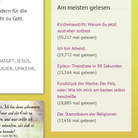
r
Am meisten gelesen
dern für die
hr zu Gott.
Kirchenaustritt: Warum du jetzt
austreten solltest
(30,217 mal gelesen)
Ich bin Atheist.
(29,772 mal gelesen)
,
,
HATGPT
JESUS
Epikur: Theodizee in 90 Sekunden
,
,
UGIER
UMKEHR
(21,564 mal gelesen)
Fundstück der Woche: Der Fels,
oder: Wie ich mich am besten selbst
bescheiße
(18,885 mal gelesen)
Der Stammbaum der Religionen
(17,436 mal gelesen)