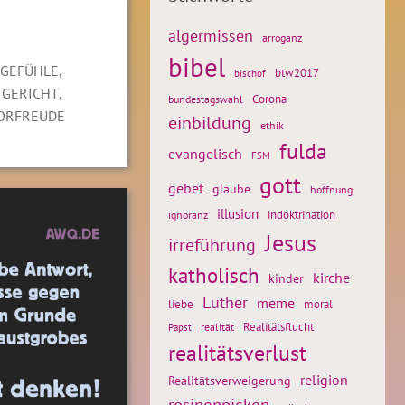
algermissen
arroganz
bibel
,
SGEFÜHLE
btw2017
bischof
,
 GERICHT
Corona
bundestagswahl
ORFREUDE
einbildung
ethik
fulda
evangelisch
FSM
gott
gebet
glaube
hoffnung
illusion
ignoranz
indoktrination
Jesus
irreführung
katholisch
kirche
kinder
Luther
meme
liebe
moral
Realitätsflucht
realität
Papst
realitätsverlust
religion
Realitätsverweigerung
rosinenpicken