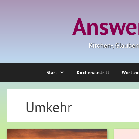
Zum
Inhalt
Answer
springen
Kirchen-, Glaube
Start
Kirchenaustritt
Wort zu
Umkehr