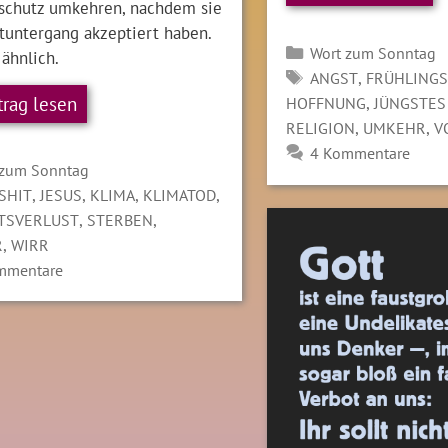
chutz umkehren, nachdem sie
tuntergang akzeptiert haben.
Kategorien
Wort zum Sonntag
ähnlich.
SCHLAGWÖRTER
,
ANGST
FRÜHLING
trag lesen
,
HOFFNUNG
JÜNGSTES
,
,
RELIGION
UMKEHR
V
4 Kommentare
gorien
 zum Sonntag
LAGWÖRTER
,
,
,
,
SHIT
JESUS
KLIMA
KLIMATOD
,
,
ÄTSVERLUST
STERBEN
,
R
WIRR
mmentare