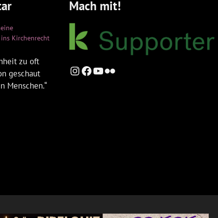
ar
Mach mit!
keine
ins Kirchenrecht
heit zu oft
Instagram
Facebook
YouTube
Flickr
ion geschaut
en Menschen.“