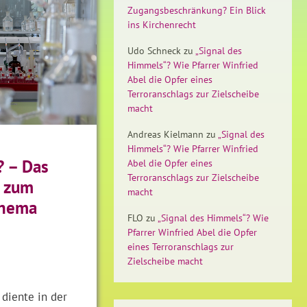
Zugangsbeschränkung? Ein Blick
ins Kirchenrecht
Udo Schneck
zu
„Signal des
Himmels“? Wie Pfarrer Winfried
Abel die Opfer eines
Terroranschlags zur Zielscheibe
macht
Andreas Kielmann
zu
„Signal des
Himmels“? Wie Pfarrer Winfried
? – Das
Abel die Opfer eines
Terroranschlags zur Zielscheibe
 zum
macht
Thema
FLO
zu
„Signal des Himmels“? Wie
Pfarrer Winfried Abel die Opfer
eines Terroranschlags zur
Zielscheibe macht
 diente in der