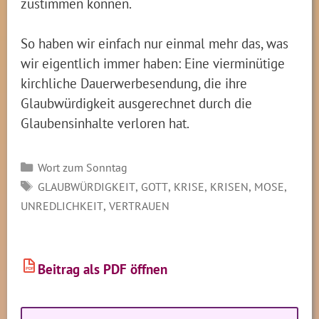
zustimmen können.
So haben wir einfach nur einmal mehr das, was
wir eigentlich immer haben: Eine vierminütige
kirchliche Dauerwerbesendung, die ihre
Glaubwürdigkeit ausgerechnet durch die
Glaubensinhalte verloren hat.
Kategorien
Wort zum Sonntag
SCHLAGWÖRTER
,
,
,
,
,
GLAUBWÜRDIGKEIT
GOTT
KRISE
KRISEN
MOSE
,
UNREDLICHKEIT
VERTRAUEN
Beitrag als PDF öffnen
PDF