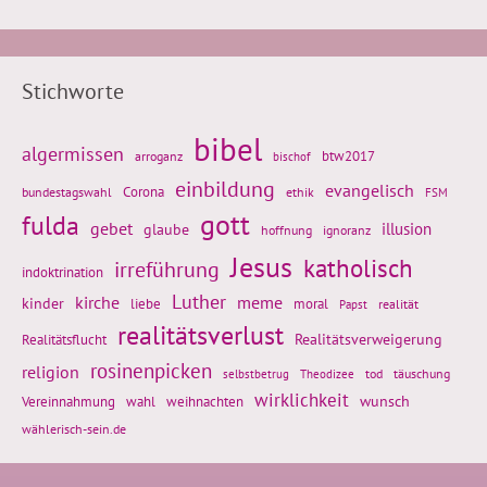
Stichworte
bibel
algermissen
btw2017
arroganz
bischof
einbildung
evangelisch
Corona
ethik
bundestagswahl
FSM
gott
fulda
gebet
glaube
illusion
hoffnung
ignoranz
Jesus
katholisch
irreführung
indoktrination
Luther
kirche
meme
kinder
liebe
moral
realität
Papst
realitätsverlust
Realitätsflucht
Realitätsverweigerung
rosinenpicken
religion
tod
täuschung
selbstbetrug
Theodizee
wirklichkeit
wunsch
Vereinnahmung
weihnachten
wahl
wählerisch-sein.de