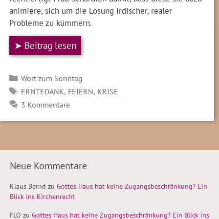
animiere, sich um die Lösung irdischer, realer
Probleme zu kümmern.
➤ Beitrag lesen
Kategorien
Wort zum Sonntag
SCHLAGWÖRTER
,
,
ERNTEDANK
FEIERN
KRISE
3 Kommentare
Neue Kommentare
Klaus Bernd
zu
Gottes Haus hat keine Zugangsbeschränkung? Ein
Blick ins Kirchenrecht
FLO
zu
Gottes Haus hat keine Zugangsbeschränkung? Ein Blick ins