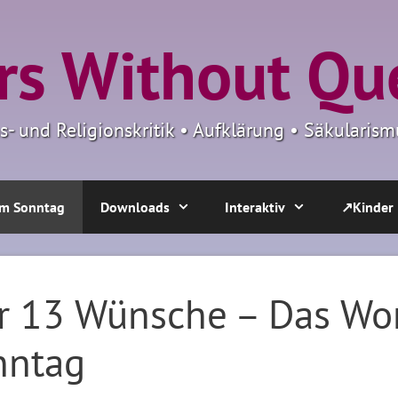
s Without Qu
ns- und Religionskritik • Aufklärung • Säkulari
m Sonntag
Downloads
Interaktiv
↗Kinder
r 13 Wünsche – Das Wo
nntag