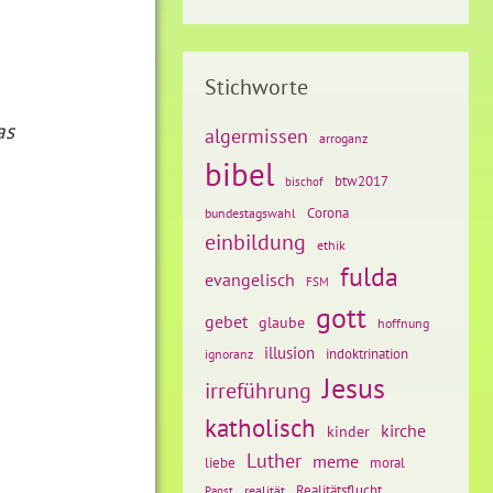
Stichworte
as
algermissen
arroganz
bibel
btw2017
bischof
Corona
bundestagswahl
einbildung
ethik
fulda
evangelisch
FSM
gott
gebet
glaube
hoffnung
illusion
ignoranz
indoktrination
Jesus
irreführung
katholisch
kirche
kinder
Luther
meme
liebe
moral
Realitätsflucht
realität
Papst