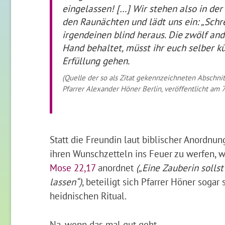
eingelassen! […] Wir stehen also in der
den Raunächten und lädt uns ein: „Schre
irgendeinen blind heraus. Die zwölf and
Hand behaltet, müsst ihr euch selber k
Erfüllung gehen.
(Quelle der so als Zitat gekennzeichneten Abschn
Pfarrer Alexander Höner Berlin, veröffentlicht am 
Statt die Freundin laut biblischer Anordnu
ihren Wunschzetteln ins Feuer zu werfen, w
Mose 22,17
anordnet
(„Eine Zauberin solls
lassen“)
, beteiligt sich Pfarrer Höner sogar
heidnischen Ritual.
Na, wenn das mal gut geht…