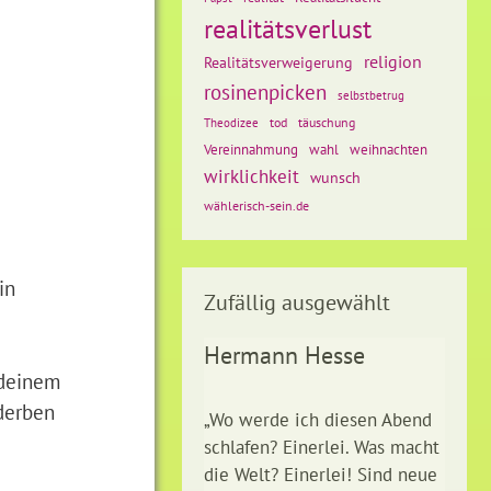
realitätsverlust
religion
Realitätsverweigerung
rosinenpicken
selbstbetrug
tod
täuschung
Theodizee
weihnachten
Vereinnahmung
wahl
wirklichkeit
wunsch
wählerisch-sein.de
in
Zufällig ausgewählt
Hermann Hesse
ndeinem
derben
„Wo werde ich diesen Abend
schlafen? Einerlei. Was macht
die Welt? Einerlei! Sind neue