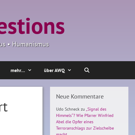
estions
smus • Humanismus
mehr…
über AWQ
Neue Kommentare
rt
Udo Schneck
zu
„Signal des
Himmels“? Wie Pfarrer Winfried
Abel die Opfer eines
Terroranschlags zur Zielscheibe
macht