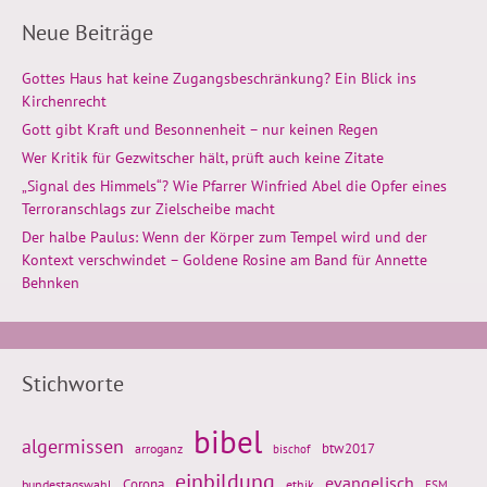
Neue Beiträge
Gottes Haus hat keine Zugangsbeschränkung? Ein Blick ins
Kirchenrecht
Gott gibt Kraft und Besonnenheit – nur keinen Regen
Wer Kritik für Gezwitscher hält, prüft auch keine Zitate
„Signal des Himmels“? Wie Pfarrer Winfried Abel die Opfer eines
Terroranschlags zur Zielscheibe macht
Der halbe Paulus: Wenn der Körper zum Tempel wird und der
Kontext verschwindet – Goldene Rosine am Band für Annette
Behnken
Stichworte
bibel
algermissen
btw2017
arroganz
bischof
einbildung
evangelisch
Corona
ethik
bundestagswahl
FSM