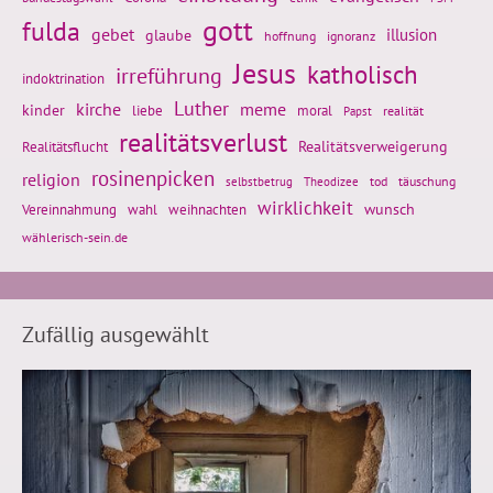
gott
fulda
gebet
glaube
illusion
hoffnung
ignoranz
Jesus
katholisch
irreführung
indoktrination
Luther
kirche
meme
kinder
liebe
moral
realität
Papst
realitätsverlust
Realitätsflucht
Realitätsverweigerung
rosinenpicken
religion
tod
täuschung
selbstbetrug
Theodizee
wirklichkeit
wunsch
weihnachten
Vereinnahmung
wahl
wählerisch-sein.de
Zufällig ausgewählt