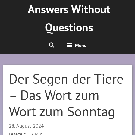
Zum
Answers Without
Inhalt
springen
Questions
Menü
Der Segen der Tiere
– Das Wort zum
Wort zum Sonntag
28. August 2024
Lesezeit: ~
7
Min.