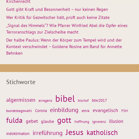
Kirchenrecht
Gott gibt Kraft und Besonnenheit – nur keinen Regen
Wer Kritik für Gezwitscher hält, prüft auch keine Zitate
„Signal des Himmels“? Wie Pfarrer Winfried Abel die Opfer eines
Terroranschlags zur Zielscheibe macht
Der halbe Paulus: Wenn der Körper zum Tempel wird und der
Kontext verschwindet – Goldene Rosine am Band für Annette
Behnken
Stichworte
bibel
algermissen
btw2017
arroganz
bischof
einbildung
evangelisch
Corona
ethik
bundestagswahl
FSM
gott
fulda
gebet
glaube
illusion
hoffnung
ignoranz
Jesus
katholisch
irreführung
indoktrination