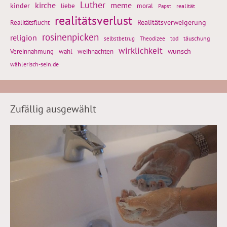
Luther
kirche
meme
kinder
liebe
moral
realität
Papst
realitätsverlust
Realitätsflucht
Realitätsverweigerung
rosinenpicken
religion
tod
täuschung
selbstbetrug
Theodizee
wirklichkeit
wunsch
weihnachten
Vereinnahmung
wahl
wählerisch-sein.de
Zufällig ausgewählt