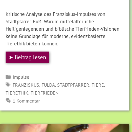
Kritische Analyse des Franziskus-Impulses von
Stadtpfarrer Buß: Warum mittelalterliche
Heiligenlegenden und biblische Tierfrieden-Visionen
keine Grundlage für moderne, evidenzbasierte
Tierethik bieten können.
➤ Beitrag lesen
Kategorien
Impulse
SCHLAGWÖRTER
,
,
,
,
FRANZISKUS
FULDA
STADTPFARRER
TIERE
,
TIERETHIK
TIERFRIEDEN
1 Kommentar