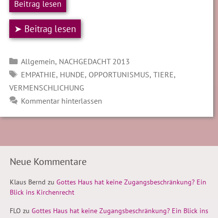
Beitrag lesen
➤ Beitrag lesen
Kategorien
,
Allgemein
NACHGEDACHT 2013
SCHLAGWÖRTER
,
,
,
,
EMPATHIE
HUNDE
OPPORTUNISMUS
TIERE
VERMENSCHLICHUNG
Kommentar hinterlassen
Neue Kommentare
Klaus Bernd
zu
Gottes Haus hat keine Zugangsbeschränkung? Ein
Blick ins Kirchenrecht
FLO
zu
Gottes Haus hat keine Zugangsbeschränkung? Ein Blick ins