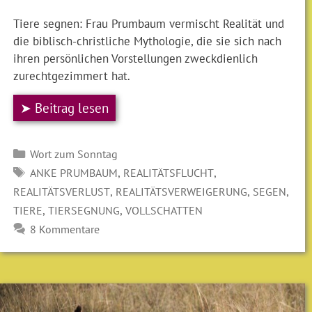
Tiere segnen: Frau Prumbaum vermischt Realität und
die biblisch-christliche Mythologie, die sie sich nach
ihren persönlichen Vorstellungen zweckdienlich
zurechtgezimmert hat.
➤ Beitrag lesen
Kategorien
Wort zum Sonntag
SCHLAGWÖRTER
,
,
ANKE PRUMBAUM
REALITÄTSFLUCHT
,
,
,
REALITÄTSVERLUST
REALITÄTSVERWEIGERUNG
SEGEN
,
,
TIERE
TIERSEGNUNG
VOLLSCHATTEN
8 Kommentare