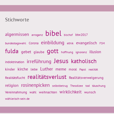
Stichworte
bibel
algermissen
btw2017
arroganz
bischof
einbildung
evangelisch
Corona
ethik
bundestagswahl
FSM
gott
fulda
gebet
glaube
illusion
hoffnung
ignoranz
Jesus
katholisch
irreführung
indoktrination
Luther
kirche
meme
kinder
liebe
moral
realität
Papst
realitätsverlust
Realitätsflucht
Realitätsverweigerung
rosinenpicken
religion
tod
täuschung
selbstbetrug
Theodizee
wirklichkeit
wunsch
Vereinnahmung
weihnachten
wahl
wählerisch-sein.de