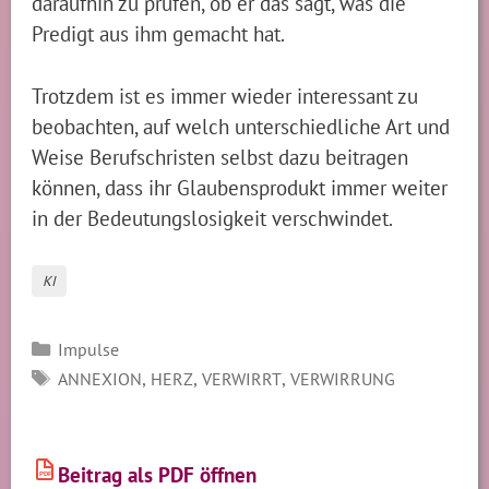
daraufhin zu prüfen, ob er das sagt, was die
Predigt aus ihm gemacht hat.
Trotzdem ist es immer wieder interessant zu
beobachten, auf welch unterschiedliche Art und
Weise Berufschristen selbst dazu beitragen
können, dass ihr Glaubensprodukt immer weiter
in der Bedeutungslosigkeit verschwindet.
KI
Kategorien
Impulse
SCHLAGWÖRTER
,
,
,
ANNEXION
HERZ
VERWIRRT
VERWIRRUNG
Beitrag als PDF öffnen
PDF