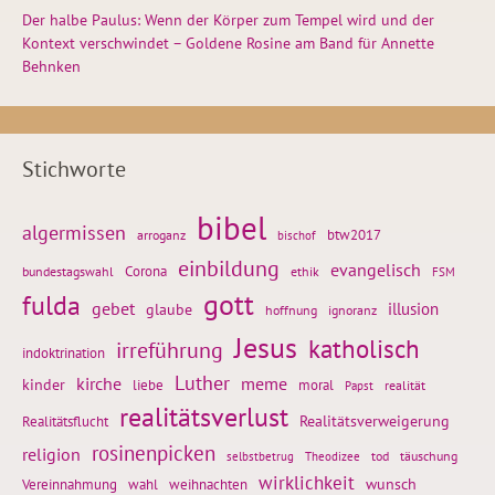
Der halbe Paulus: Wenn der Körper zum Tempel wird und der
Kontext verschwindet – Goldene Rosine am Band für Annette
Behnken
Stichworte
bibel
algermissen
btw2017
arroganz
bischof
einbildung
evangelisch
Corona
ethik
bundestagswahl
FSM
gott
fulda
gebet
glaube
illusion
hoffnung
ignoranz
Jesus
katholisch
irreführung
indoktrination
Luther
kirche
meme
kinder
liebe
moral
realität
Papst
realitätsverlust
Realitätsflucht
Realitätsverweigerung
rosinenpicken
religion
tod
täuschung
selbstbetrug
Theodizee
wirklichkeit
wunsch
weihnachten
Vereinnahmung
wahl