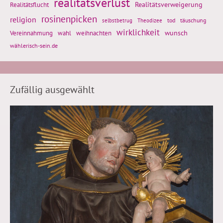
realitätsverlust
Realitätsflucht
Realitätsverweigerung
rosinenpicken
religion
tod
täuschung
selbstbetrug
Theodizee
wirklichkeit
wunsch
Vereinnahmung
weihnachten
wahl
wählerisch-sein.de
Zufällig ausgewählt