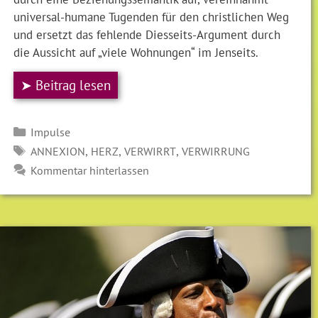
universal-humane Tugenden für den christlichen Weg
und ersetzt das fehlende Diesseits-Argument durch
die Aussicht auf „viele Wohnungen“ im Jenseits.
➤ Beitrag lesen
Kategorien
Impulse
SCHLAGWÖRTER
,
,
,
ANNEXION
HERZ
VERWIRRT
VERWIRRUNG
Kommentar hinterlassen