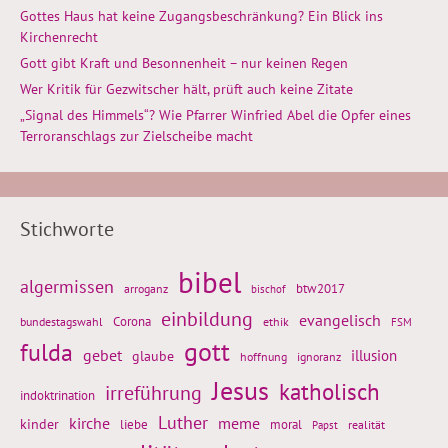
Gottes Haus hat keine Zugangsbeschränkung? Ein Blick ins
Kirchenrecht
Gott gibt Kraft und Besonnenheit – nur keinen Regen
Wer Kritik für Gezwitscher hält, prüft auch keine Zitate
„Signal des Himmels“? Wie Pfarrer Winfried Abel die Opfer eines
Terroranschlags zur Zielscheibe macht
Stichworte
bibel
algermissen
btw2017
arroganz
bischof
einbildung
evangelisch
Corona
ethik
bundestagswahl
FSM
gott
fulda
gebet
glaube
illusion
hoffnung
ignoranz
Jesus
katholisch
irreführung
indoktrination
Luther
kirche
meme
kinder
liebe
moral
realität
Papst