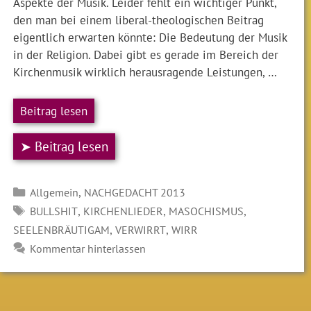
Aspekte der Musik. Leider fehlt ein wichtiger Punkt,
den man bei einem liberal-theologischen Beitrag
eigentlich erwarten könnte: Die Bedeutung der Musik
in der Religion. Dabei gibt es gerade im Bereich der
Kirchenmusik wirklich herausragende Leistungen, …
Beitrag lesen
➤ Beitrag lesen
Kategorien
,
Allgemein
NACHGEDACHT 2013
SCHLAGWÖRTER
,
,
,
BULLSHIT
KIRCHENLIEDER
MASOCHISMUS
,
,
SEELENBRÄUTIGAM
VERWIRRT
WIRR
Kommentar hinterlassen