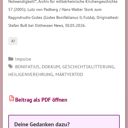
Notwendigkeit?“, Archiv für mittelrheinische Kirchengeschichte
57 (2005); Lutz von Padberg / Hans-Walter Stork zum
Ragyndrudis-Codex (Codex Bonifatianus II, Fulda); Originaltext:
Stefan Buß bei Osthessen News, 30.05.2026.
KI
Kategorien
Impulse
SCHLAGWÖRTER
,
,
,
BONIFATIUS
DOKKUM
GESCHICHTSKLITTERUNG
,
HEILIGENVEREHRUNG
MÄRTYERTOD
Beitrag als PDF öffnen
PDF
Deine Gedanken dazu?