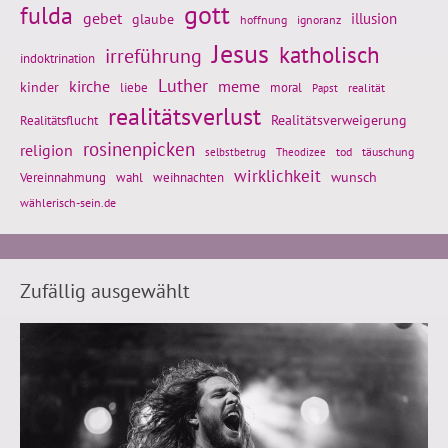
gott
fulda
gebet
glaube
illusion
hoffnung
ignoranz
Jesus
katholisch
irreführung
indoktrination
Luther
kirche
meme
kinder
liebe
moral
realität
Papst
realitätsverlust
Realitätsflucht
Realitätsverweigerung
rosinenpicken
religion
tod
täuschung
selbstbetrug
Theodizee
wirklichkeit
wunsch
Vereinnahmung
weihnachten
wahl
wählerisch-sein.de
Zufällig ausgewählt