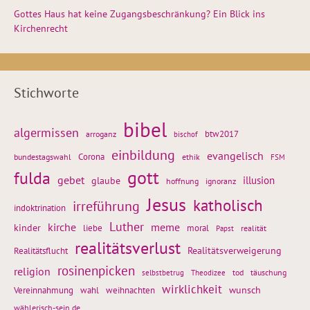
Gottes Haus hat keine Zugangsbeschränkung? Ein Blick ins
Kirchenrecht
Stichworte
bibel
algermissen
btw2017
arroganz
bischof
einbildung
evangelisch
Corona
ethik
bundestagswahl
FSM
gott
fulda
gebet
glaube
illusion
hoffnung
ignoranz
Jesus
katholisch
irreführung
indoktrination
Luther
kirche
meme
kinder
liebe
moral
realität
Papst
realitätsverlust
Realitätsflucht
Realitätsverweigerung
rosinenpicken
religion
tod
täuschung
selbstbetrug
Theodizee
wirklichkeit
wunsch
Vereinnahmung
weihnachten
wahl
wählerisch-sein.de