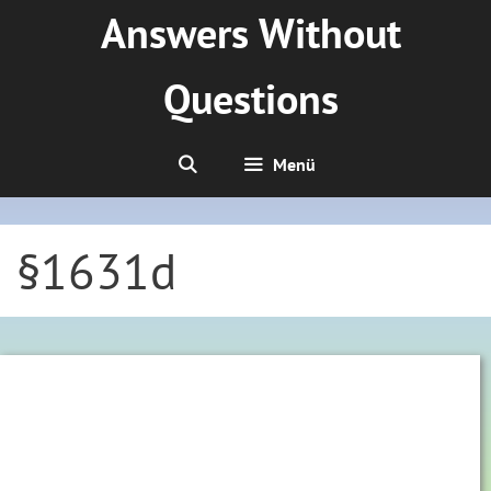
Zum
Answers Without
Inhalt
springen
Questions
Menü
§1631d