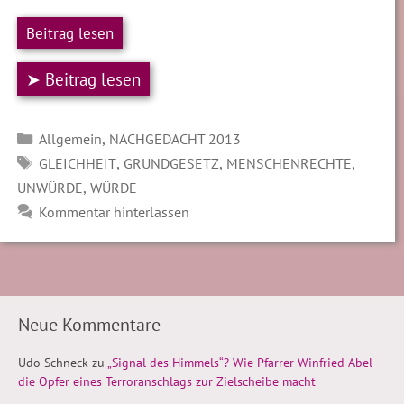
Beitrag lesen
➤ Beitrag lesen
Kategorien
,
Allgemein
NACHGEDACHT 2013
SCHLAGWÖRTER
,
,
,
GLEICHHEIT
GRUNDGESETZ
MENSCHENRECHTE
,
UNWÜRDE
WÜRDE
Kommentar hinterlassen
Neue Kommentare
Udo Schneck
zu
„Signal des Himmels“? Wie Pfarrer Winfried Abel
die Opfer eines Terroranschlags zur Zielscheibe macht