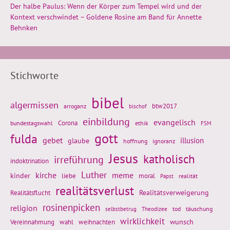
Der halbe Paulus: Wenn der Körper zum Tempel wird und der
Kontext verschwindet – Goldene Rosine am Band für Annette
Behnken
Stichworte
bibel
algermissen
btw2017
arroganz
bischof
einbildung
evangelisch
Corona
ethik
bundestagswahl
FSM
gott
fulda
gebet
glaube
illusion
hoffnung
ignoranz
Jesus
katholisch
irreführung
indoktrination
Luther
kirche
meme
kinder
liebe
moral
realität
Papst
realitätsverlust
Realitätsflucht
Realitätsverweigerung
rosinenpicken
religion
tod
täuschung
selbstbetrug
Theodizee
wirklichkeit
wunsch
weihnachten
Vereinnahmung
wahl