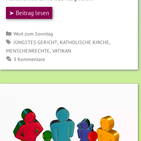
➤ Beitrag lesen
Kategorien
Wort zum Sonntag
SCHLAGWÖRTER
,
,
JÜNGSTES GERICHT
KATHOLISCHE KIRCHE
,
MENSCHENRECHTE
VATIKAN
3 Kommentare