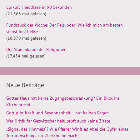
Epikur: Theodizee in 90 Sekunden
(21,563 mal gelesen)
Fundstück der Woche: Der Fels, oder: Wie ich mich am besten
selbst bescheiße
(18,879 mal gelesen)
Der Stammbaum der Religionen
(17,434 mal gelesen)
Neue Beiträge
Gottes Haus hat keine Zugangsbeschränkung? Ein Blick ins
Kirchenrecht
Gott gibt Kraft und Besonnenheit – nur keinen Regen
Wer Kritik für Gezwitscher hält, prüft auch keine Zitate
„Signal des Himmels“? Wie Pfarrer Winfried Abel die Opfer eines
Terroranschlags zur Zielscheibe macht