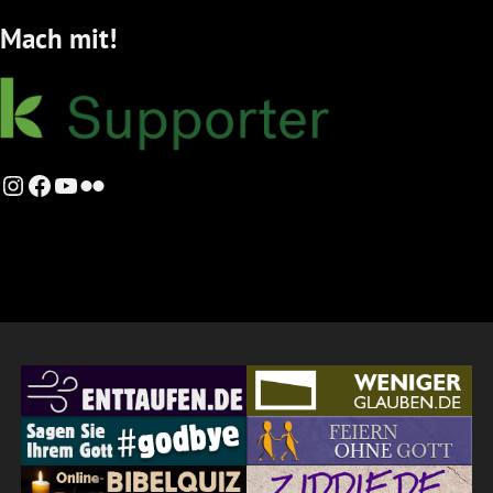
Mach mit!
Instagram
Facebook
YouTube
Flickr