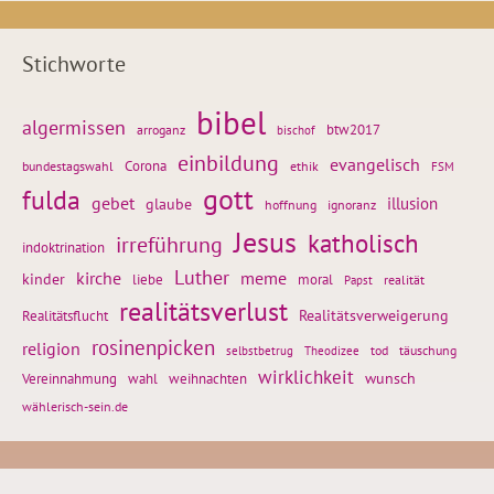
Stichworte
bibel
algermissen
btw2017
arroganz
bischof
einbildung
evangelisch
Corona
ethik
bundestagswahl
FSM
gott
fulda
gebet
glaube
illusion
hoffnung
ignoranz
Jesus
katholisch
irreführung
indoktrination
Luther
kirche
meme
kinder
liebe
moral
realität
Papst
realitätsverlust
Realitätsflucht
Realitätsverweigerung
rosinenpicken
religion
tod
täuschung
selbstbetrug
Theodizee
wirklichkeit
wunsch
Vereinnahmung
weihnachten
wahl
wählerisch-sein.de