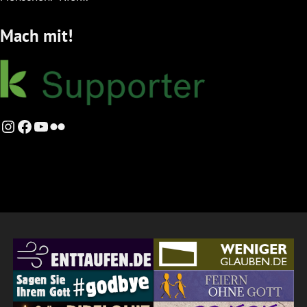
Mach mit!
Instagram
Facebook
YouTube
Flickr