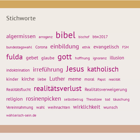
Stichworte
bibel
algermissen
btw2017
arroganz
bischof
einbildung
evangelisch
Corona
ethik
bundestagswahl
FSM
gott
fulda
gebet
glaube
illusion
hoffnung
ignoranz
Jesus
katholisch
irreführung
indoktrination
Luther
kirche
meme
kinder
liebe
moral
realität
Papst
realitätsverlust
Realitätsflucht
Realitätsverweigerung
rosinenpicken
religion
tod
täuschung
selbstbetrug
Theodizee
wirklichkeit
wunsch
Vereinnahmung
weihnachten
wahl
wählerisch-sein.de