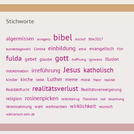
Stichworte
bibel
algermissen
btw2017
arroganz
bischof
einbildung
evangelisch
Corona
ethik
bundestagswahl
FSM
gott
fulda
gebet
glaube
illusion
hoffnung
ignoranz
Jesus
katholisch
irreführung
indoktrination
Luther
kirche
meme
kinder
liebe
moral
realität
Papst
realitätsverlust
Realitätsflucht
Realitätsverweigerung
rosinenpicken
religion
tod
täuschung
selbstbetrug
Theodizee
wirklichkeit
wunsch
weihnachten
Vereinnahmung
wahl
wählerisch-sein.de