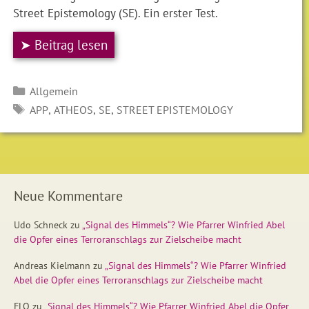
Street Epistemology (SE). Ein erster Test.
➤ Beitrag lesen
Kategorien
Allgemein
SCHLAGWÖRTER
,
,
,
APP
ATHEOS
SE
STREET EPISTEMOLOGY
Neue Kommentare
Udo Schneck
zu
„Signal des Himmels“? Wie Pfarrer Winfried Abel
die Opfer eines Terroranschlags zur Zielscheibe macht
Andreas Kielmann
zu
„Signal des Himmels“? Wie Pfarrer Winfried
Abel die Opfer eines Terroranschlags zur Zielscheibe macht
FLO
zu
„Signal des Himmels“? Wie Pfarrer Winfried Abel die Opfer