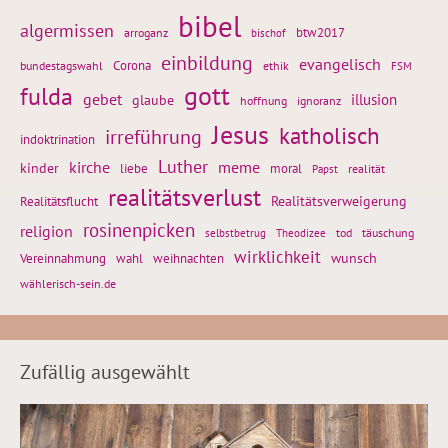
bibel
algermissen
btw2017
arroganz
bischof
einbildung
evangelisch
Corona
ethik
bundestagswahl
FSM
gott
fulda
gebet
glaube
illusion
hoffnung
ignoranz
Jesus
katholisch
irreführung
indoktrination
Luther
kirche
meme
kinder
liebe
moral
realität
Papst
realitätsverlust
Realitätsflucht
Realitätsverweigerung
rosinenpicken
religion
tod
täuschung
selbstbetrug
Theodizee
wirklichkeit
wunsch
Vereinnahmung
weihnachten
wahl
wählerisch-sein.de
Zufällig ausgewählt