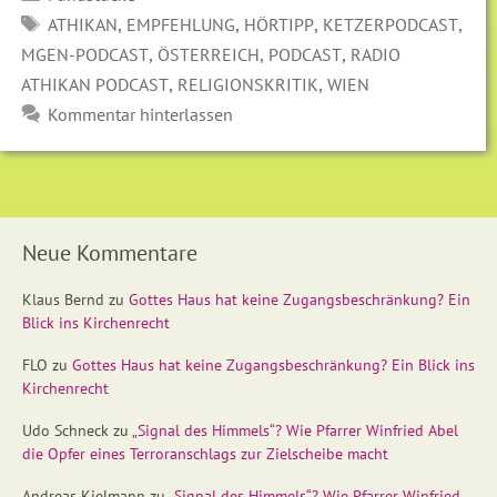
SCHLAGWÖRTER
,
,
,
,
ATHIKAN
EMPFEHLUNG
HÖRTIPP
KETZERPODCAST
,
,
,
MGEN-PODCAST
ÖSTERREICH
PODCAST
RADIO
,
,
ATHIKAN PODCAST
RELIGIONSKRITIK
WIEN
Kommentar hinterlassen
Neue Kommentare
Klaus Bernd
zu
Gottes Haus hat keine Zugangsbeschränkung? Ein
Blick ins Kirchenrecht
FLO
zu
Gottes Haus hat keine Zugangsbeschränkung? Ein Blick ins
Kirchenrecht
Udo Schneck
zu
„Signal des Himmels“? Wie Pfarrer Winfried Abel
die Opfer eines Terroranschlags zur Zielscheibe macht
Andreas Kielmann
zu
„Signal des Himmels“? Wie Pfarrer Winfried