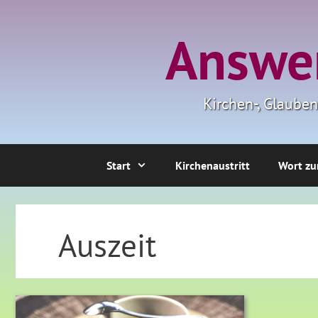
Zum
Inhalt
Answer
springen
Kirchen-, Glaube
Start
Kirchenaustritt
Wort zu
Auszeit