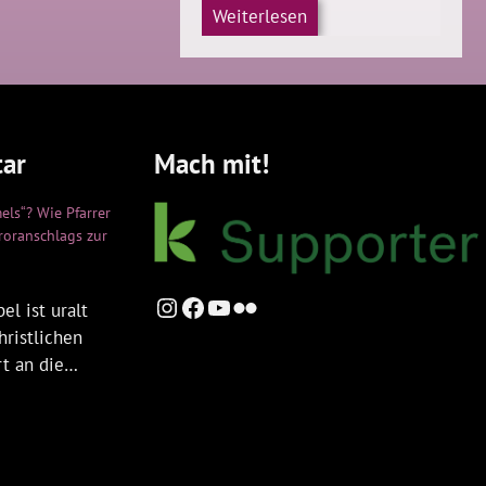
Weiterlesen
ar
Mach mit!
els“? Wie Pfarrer
rroranschlags zur
Instagram
Facebook
YouTube
Flickr
el ist uralt
hristlichen
rt an die…