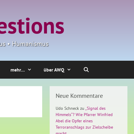
estions
smus • Humanismus
mehr…
über AWQ
Neue Kommentare
Udo Schneck
zu
„Signal des
Himmels“? Wie Pfarrer Winfried
Abel die Opfer eines
Terroranschlags zur Zielscheibe
macht