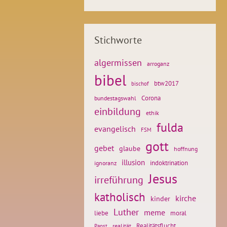
Stichworte
algermissen
arroganz
bibel
btw2017
bischof
Corona
bundestagswahl
einbildung
ethik
fulda
evangelisch
FSM
gott
gebet
glaube
hoffnung
illusion
ignoranz
indoktrination
Jesus
irreführung
katholisch
kirche
kinder
Luther
meme
liebe
moral
Realitätsflucht
realität
Papst