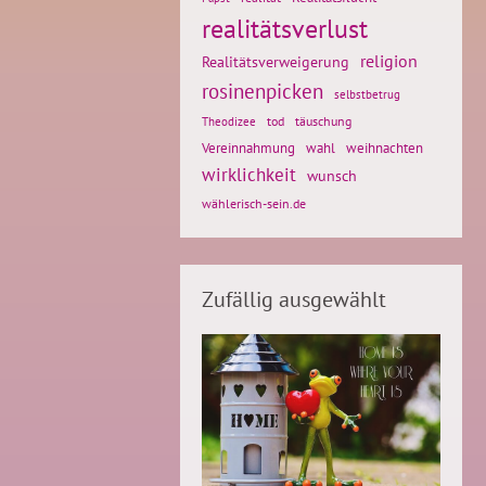
realitätsverlust
religion
Realitätsverweigerung
rosinenpicken
selbstbetrug
tod
täuschung
Theodizee
weihnachten
Vereinnahmung
wahl
wirklichkeit
wunsch
wählerisch-sein.de
Zufällig ausgewählt