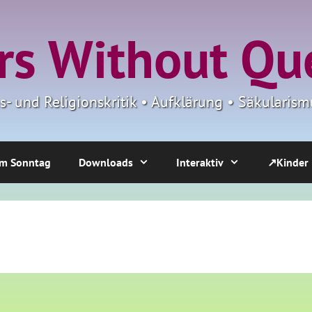
s Without Qu
ns- und Religionskritik • Aufklärung • Säkulari
m Sonntag
Downloads
Interaktiv
↗Kinder