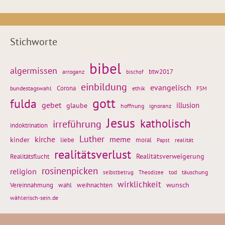
Stichworte
bibel
algermissen
btw2017
arroganz
bischof
einbildung
evangelisch
Corona
ethik
bundestagswahl
FSM
gott
fulda
gebet
glaube
illusion
hoffnung
ignoranz
Jesus
katholisch
irreführung
indoktrination
Luther
kirche
meme
kinder
liebe
moral
realität
Papst
realitätsverlust
Realitätsflucht
Realitätsverweigerung
rosinenpicken
religion
tod
täuschung
selbstbetrug
Theodizee
wirklichkeit
wunsch
weihnachten
Vereinnahmung
wahl
wählerisch-sein.de