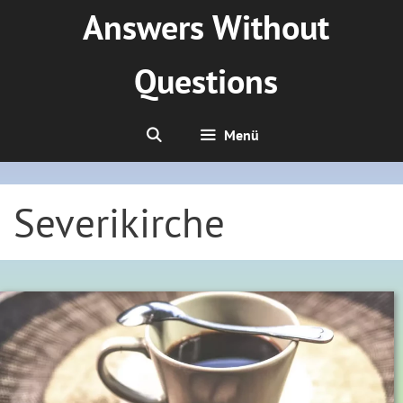
Zum
Answers Without
Inhalt
springen
Questions
Menü
Severikirche