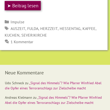
➤ Beitrag lesen
Kategorien
Impulse
SCHLAGWÖRTER
,
,
,
,
,
AUSZEIT
FULDA
HERZZEIT
HESSENTAG
KAFFEE
,
KUCHEN
SEVERIKIRCHE
1 Kommentar
Neue Kommentare
Udo Schneck
zu
„Signal des Himmels“? Wie Pfarrer Winfried Abel
die Opfer eines Terroranschlags zur Zielscheibe macht
Andreas Kielmann
zu
„Signal des Himmels“? Wie Pfarrer Winfried
Abel die Opfer eines Terroranschlags zur Zielscheibe macht