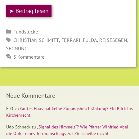
➤ Beitrag lesen
Kategorien
Fundstücke
SCHLAGWÖRTER
,
,
,
,
CHRISTIAN SCHMITT
FERRARI
FULDA
REISESEGEN
SEGNUNG
3 Kommentare
Neue Kommentare
FLO
zu
Gottes Haus hat keine Zugangsbeschränkung? Ein Blick ins
Kirchenrecht
Udo Schneck
zu
„Signal des Himmels“? Wie Pfarrer Winfried Abel
die Opfer eines Terroranschlags zur Zielscheibe macht