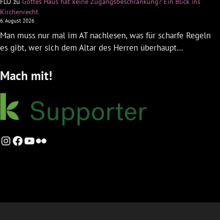
FLO
zu
Gottes Haus hat keine Zugangsbeschränkung? Ein Blick ins
Kirchenrecht
6. August 2026
Man muss nur mal im AT nachlesen, was für scharfe Regeln
es gibt, wer sich dem Altar des Herren überhaupt…
Mach mit!
Instagram
Facebook
YouTube
Flickr