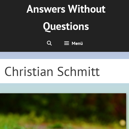
Zum
Answers Without
Inhalt
springen
Questions
Menü
Christian Schmitt