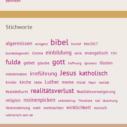
Behnken
Stichworte
bibel
algermissen
btw2017
arroganz
bischof
einbildung
evangelisch
Corona
ethik
bundestagswahl
FSM
gott
fulda
gebet
glaube
illusion
hoffnung
ignoranz
Jesus
katholisch
irreführung
indoktrination
Luther
kirche
meme
kinder
liebe
moral
realität
Papst
realitätsverlust
Realitätsflucht
Realitätsverweigerung
rosinenpicken
religion
tod
täuschung
selbstbetrug
Theodizee
wirklichkeit
wunsch
weihnachten
Vereinnahmung
wahl
wählerisch-sein.de