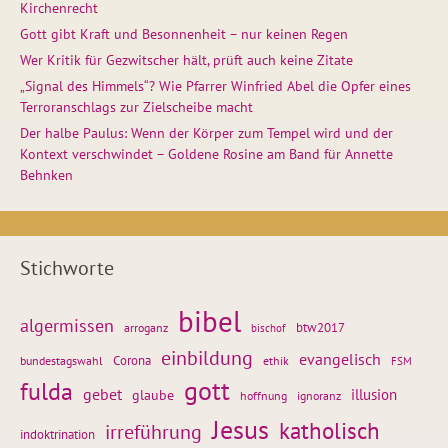
Kirchenrecht
Gott gibt Kraft und Besonnenheit – nur keinen Regen
Wer Kritik für Gezwitscher hält, prüft auch keine Zitate
„Signal des Himmels“? Wie Pfarrer Winfried Abel die Opfer eines
Terroranschlags zur Zielscheibe macht
Der halbe Paulus: Wenn der Körper zum Tempel wird und der
Kontext verschwindet – Goldene Rosine am Band für Annette
Behnken
Stichworte
bibel
algermissen
btw2017
arroganz
bischof
einbildung
evangelisch
Corona
ethik
bundestagswahl
FSM
gott
fulda
gebet
glaube
illusion
hoffnung
ignoranz
Jesus
katholisch
irreführung
indoktrination