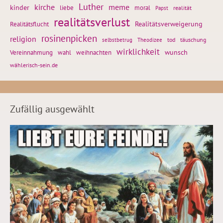
Luther
kirche
meme
kinder
liebe
moral
realität
Papst
realitätsverlust
Realitätsflucht
Realitätsverweigerung
rosinenpicken
religion
tod
täuschung
selbstbetrug
Theodizee
wirklichkeit
wunsch
weihnachten
Vereinnahmung
wahl
wählerisch-sein.de
Zufällig ausgewählt