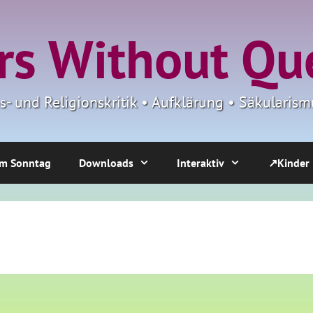
s Without Qu
ns- und Religionskritik • Aufklärung • Säkulari
m Sonntag
Downloads
Interaktiv
↗Kinder