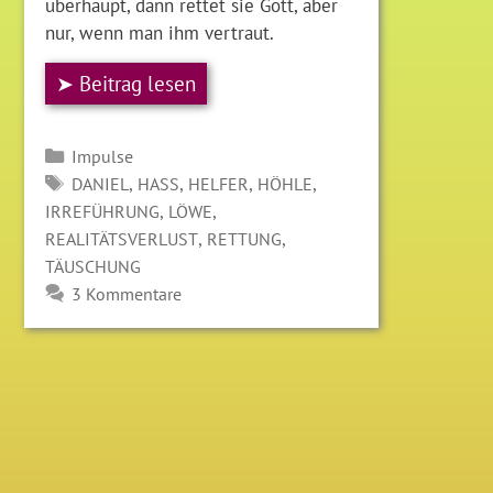
überhaupt, dann rettet sie Gott, aber
nur, wenn man ihm vertraut.
➤ Beitrag lesen
Kategorien
Impulse
SCHLAGWÖRTER
,
,
,
,
DANIEL
HASS
HELFER
HÖHLE
,
,
IRREFÜHRUNG
LÖWE
,
,
REALITÄTSVERLUST
RETTUNG
TÄUSCHUNG
3 Kommentare