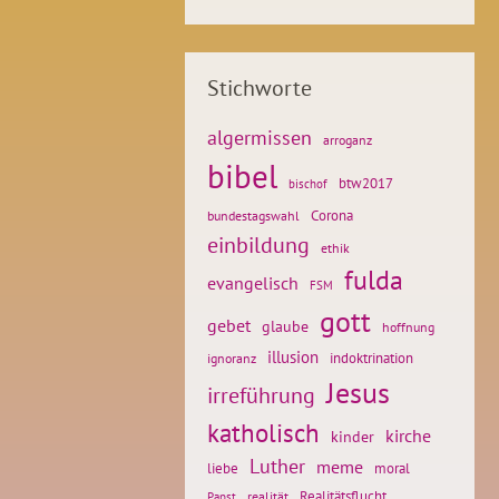
Stichworte
algermissen
arroganz
bibel
btw2017
bischof
Corona
bundestagswahl
einbildung
ethik
fulda
evangelisch
FSM
gott
gebet
glaube
hoffnung
illusion
ignoranz
indoktrination
Jesus
irreführung
katholisch
kirche
kinder
Luther
meme
liebe
moral
Realitätsflucht
realität
Papst