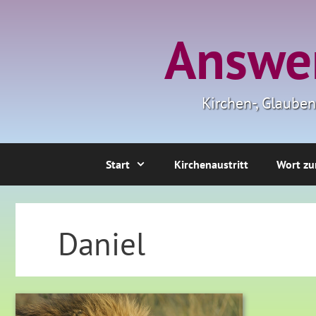
Zum
Inhalt
Answer
springen
Kirchen-, Glaube
Start
Kirchenaustritt
Wort zu
Daniel