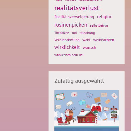
realitätsverlust
religion
Realitätsverweigerung
rosinenpicken
selbstbetrug
tod
täuschung
Theodizee
weihnachten
Vereinnahmung
wahl
wirklichkeit
wunsch
wählerisch-sein.de
Zufällig ausgewählt