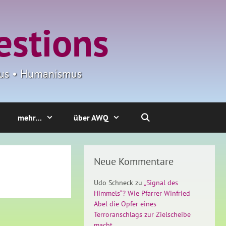
estions
smus • Humanismus
mehr…
über AWQ
Neue Kommentare
Udo Schneck
zu
„Signal des
Himmels“? Wie Pfarrer Winfried
Abel die Opfer eines
Terroranschlags zur Zielscheibe
macht