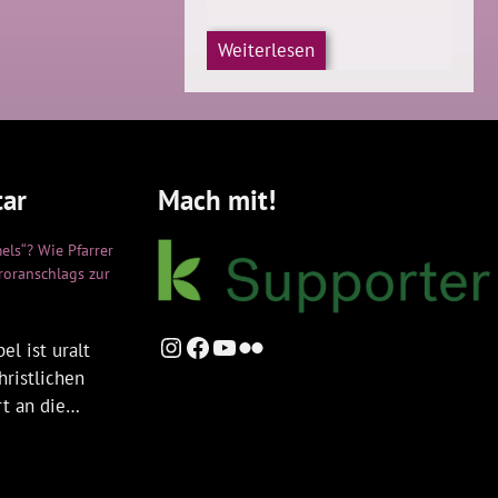
Weiterlesen
ar
Mach mit!
els“? Wie Pfarrer
rroranschlags zur
Instagram
Facebook
YouTube
Flickr
el ist uralt
hristlichen
rt an die…