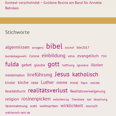
Kontext verschwindet – Goldene Rosine am Band für Annette
Behnken
Stichworte
bibel
algermissen
btw2017
arroganz
bischof
einbildung
evangelisch
Corona
ethik
bundestagswahl
FSM
gott
fulda
gebet
glaube
illusion
hoffnung
ignoranz
Jesus
katholisch
irreführung
indoktrination
Luther
kirche
meme
kinder
liebe
moral
realität
Papst
realitätsverlust
Realitätsflucht
Realitätsverweigerung
rosinenpicken
religion
tod
täuschung
selbstbetrug
Theodizee
wirklichkeit
wunsch
weihnachten
Vereinnahmung
wahl
wählerisch-sein.de