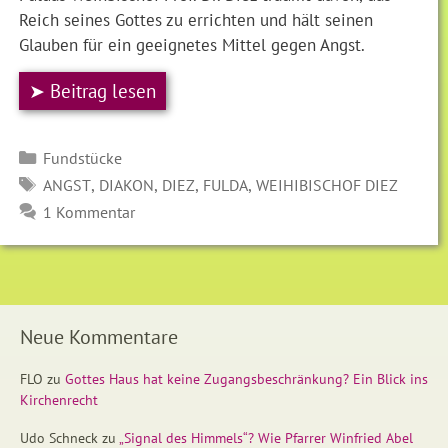
Reich seines Gottes zu errichten und hält seinen
Glauben für ein geeignetes Mittel gegen Angst.
➤ Beitrag lesen
Kategorien
Fundstücke
SCHLAGWÖRTER
,
,
,
,
ANGST
DIAKON
DIEZ
FULDA
WEIHIBISCHOF DIEZ
1 Kommentar
Neue Kommentare
FLO
zu
Gottes Haus hat keine Zugangsbeschränkung? Ein Blick ins
Kirchenrecht
Udo Schneck
zu
„Signal des Himmels“? Wie Pfarrer Winfried Abel