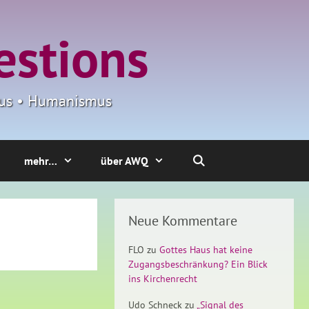
estions
smus • Humanismus
mehr…
über AWQ
Neue Kommentare
FLO
zu
Gottes Haus hat keine
Zugangsbeschränkung? Ein Blick
ins Kirchenrecht
Udo Schneck
zu
„Signal des