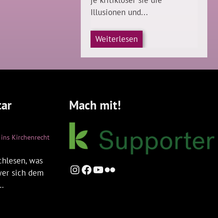
je kritikloser sie die
Illusionen und...
Weiterlesen
ar
Mach mit!
ins Kirchenrecht
chlesen, was
Instagram
Facebook
YouTube
Flickr
 wer sich dem
t…