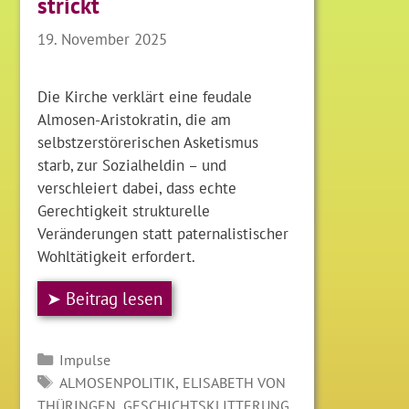
strickt
19. November 2025
Die Kirche verklärt eine feudale
Almosen-Aristokratin, die am
selbstzerstörerischen Asketismus
starb, zur Sozialheldin – und
verschleiert dabei, dass echte
Gerechtigkeit strukturelle
Veränderungen statt paternalistischer
Wohltätigkeit erfordert.
➤ Beitrag lesen
Kategorien
Impulse
SCHLAGWÖRTER
,
ALMOSENPOLITIK
ELISABETH VON
,
,
THÜRINGEN
GESCHICHTSKLITTERUNG