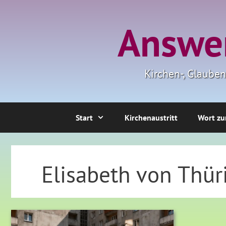
Zum
Inhalt
Answer
springen
Kirchen-, Glaube
Start
Kirchenaustritt
Wort zu
Elisabeth von Thü