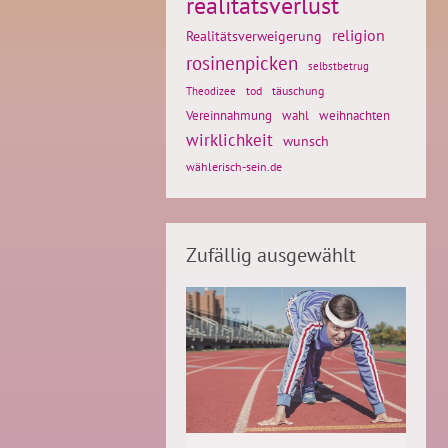
realitätsverlust
religion
Realitätsverweigerung
rosinenpicken
selbstbetrug
tod
täuschung
Theodizee
weihnachten
Vereinnahmung
wahl
wirklichkeit
wunsch
wählerisch-sein.de
Zufällig ausgewählt