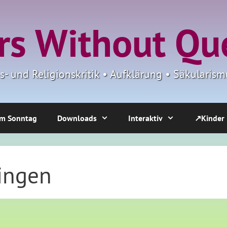
s Without Qu
ns- und Religionskritik • Aufklärung • Säkulari
m Sonntag
Downloads
Interaktiv
↗Kinder
ringen