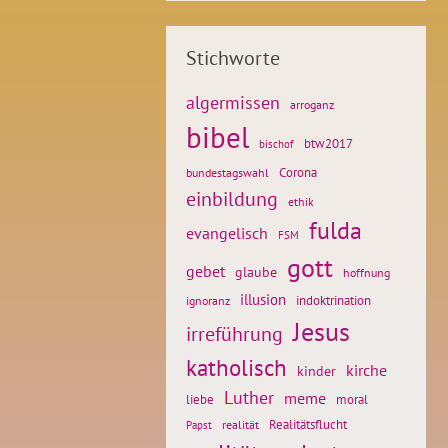
Stichworte
algermissen
arroganz
bibel
btw2017
bischof
Corona
bundestagswahl
einbildung
ethik
fulda
evangelisch
FSM
gott
gebet
glaube
hoffnung
illusion
ignoranz
indoktrination
Jesus
irreführung
katholisch
kirche
kinder
Luther
meme
liebe
moral
Realitätsflucht
realität
Papst