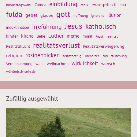
einbildung
evangelisch
Corona
ethik
bundestagswahl
FSM
gott
fulda
gebet
glaube
illusion
hoffnung
ignoranz
Jesus
katholisch
irreführung
indoktrination
Luther
kirche
meme
kinder
liebe
moral
realität
Papst
realitätsverlust
Realitätsflucht
Realitätsverweigerung
rosinenpicken
religion
tod
täuschung
selbstbetrug
Theodizee
wirklichkeit
wunsch
Vereinnahmung
weihnachten
wahl
wählerisch-sein.de
Zufällig ausgewählt