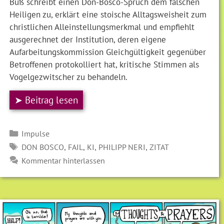
Buß schreibt einen Don-Bosco-Spruch dem falschen
Heiligen zu, erklärt eine stoische Alltagsweisheit zum
christlichen Alleinstellungsmerkmal und empfiehlt
ausgerechnet der Institution, deren eigene
Aufarbeitungskommission Gleichgültigkeit gegenüber
Betroffenen protokolliert hat, kritische Stimmen als
Vogelgezwitscher zu behandeln.
➤ Beitrag lesen
Kategorien
Impulse
SCHLAGWÖRTER
,
,
,
,
DON BOSCO
FAIL
KI
PHILIPP NERI
ZITAT
Kommentar hinterlassen