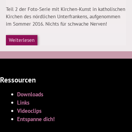
Teil 2 der Foto-Serie mit Kirchen-Kunst in katholischen
Kirchen des nördlichen Unterfrankens, aufgenommen
im Sommer 2016. Nichts für schwache Nerven!
Weiterlesen
Ressourcen
Downloads
Links
Videoclips
Entspanne dich!