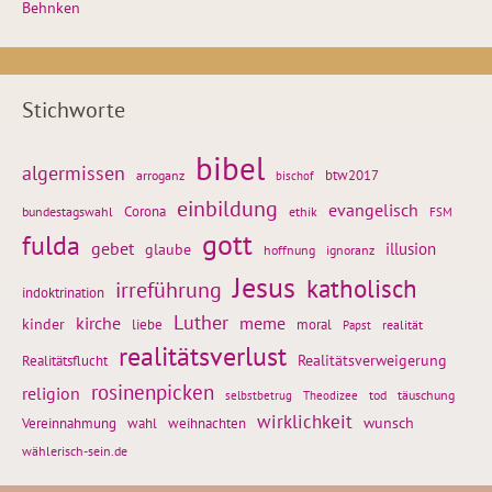
Behnken
Stichworte
bibel
algermissen
btw2017
arroganz
bischof
einbildung
evangelisch
Corona
ethik
bundestagswahl
FSM
gott
fulda
gebet
glaube
illusion
hoffnung
ignoranz
Jesus
katholisch
irreführung
indoktrination
Luther
kirche
meme
kinder
liebe
moral
realität
Papst
realitätsverlust
Realitätsflucht
Realitätsverweigerung
rosinenpicken
religion
tod
täuschung
selbstbetrug
Theodizee
wirklichkeit
wunsch
weihnachten
Vereinnahmung
wahl
wählerisch-sein.de