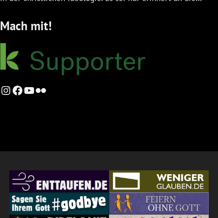
Mach mit!
Instagram
Facebook
YouTube
Flickr