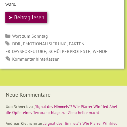
wars.
➤ Beitrag lesen
Kategorien
Wort zum Sonntag
SCHLAGWÖRTER
,
,
,
DDR
EMOTIONALISIERUNG
FAKTEN
,
,
FRIDAYSFORFUTURE
SCHÜLPERPROTESTE
WENDE
Kommentar hinterlassen
Neue Kommentare
Udo Schneck
zu
„Signal des Himmels“? Wie Pfarrer Winfried Abel
die Opfer eines Terroranschlags zur Zielscheibe macht
Andreas Kielmann
zu
„Signal des Himmels“? Wie Pfarrer Winfried