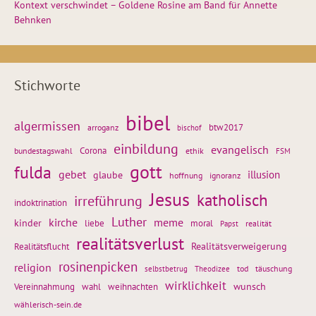
Kontext verschwindet – Goldene Rosine am Band für Annette
Behnken
Stichworte
bibel
algermissen
btw2017
arroganz
bischof
einbildung
evangelisch
Corona
ethik
bundestagswahl
FSM
gott
fulda
gebet
glaube
illusion
hoffnung
ignoranz
Jesus
katholisch
irreführung
indoktrination
Luther
kirche
meme
kinder
liebe
moral
realität
Papst
realitätsverlust
Realitätsflucht
Realitätsverweigerung
rosinenpicken
religion
tod
täuschung
selbstbetrug
Theodizee
wirklichkeit
wunsch
weihnachten
Vereinnahmung
wahl
wählerisch-sein.de