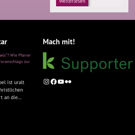
Weiterlesen
ar
Mach mit!
els“? Wie Pfarrer
rroranschlags zur
Instagram
Facebook
YouTube
Flickr
el ist uralt
hristlichen
rt an die…