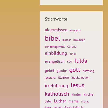
Stichworte
algermissen
arroganz
bibel
btw2017
bischof
Corona
bundestagswahl
einbildung
ethik
fulda
evangelisch
FSM
gott
gebet
glaube
hoffnung
illusion
ignoranz
indoktrination
Jesus
irreführung
katholisch
kirche
kinder
Luther
meme
liebe
moral
Realitätsflucht
realität
Papst