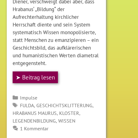
Diener, verschweigt dabei aber, dass
Hrabanus‘ „Bildung“ der
Aufrechterhaltung kirchlicher
Herrschaft diente und sein System
systematisch Wissen monopolisierte,
statt Menschen zu emanzipieren – ein
Geschichtsbild, das aufklärerischen
und humanistischen Werten diametral
entgegensteht.
➤ Beitrag lesen
Kategorien
Impulse
SCHLAGWÖRTER
,
,
FULDA
GESCHICHTSKLITTERUNG
,
,
HRABANUS MAURUS
KLOSTER
,
LEGENDENBILDUNG
WISSEN
1 Kommentar