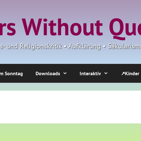
s Without Qu
ns- und Religionskritik • Aufklärung • Säkulari
m Sonntag
Downloads
Interaktiv
↗Kinder