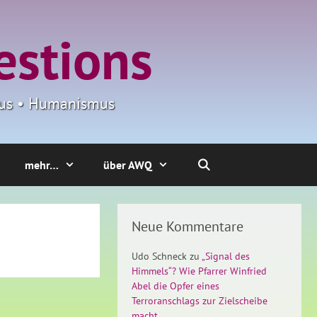
estions
smus • Humanismus
mehr…
über AWQ
Neue Kommentare
Udo Schneck
zu
„Signal des
Himmels“? Wie Pfarrer Winfried
Abel die Opfer eines
Terroranschlags zur Zielscheibe
macht