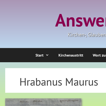
Zum
Inhalt
Answer
springen
Kirchen-, Glaube
Start
Kirchenaustritt
Wort zu
Hrabanus Maurus