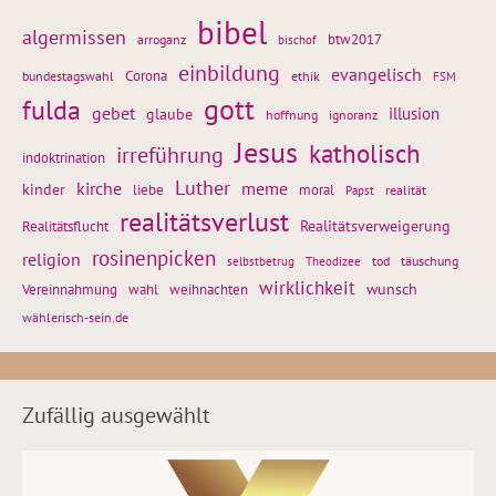
bibel
algermissen
btw2017
arroganz
bischof
einbildung
evangelisch
Corona
ethik
bundestagswahl
FSM
gott
fulda
gebet
glaube
illusion
hoffnung
ignoranz
Jesus
katholisch
irreführung
indoktrination
Luther
kirche
meme
kinder
liebe
moral
realität
Papst
realitätsverlust
Realitätsflucht
Realitätsverweigerung
rosinenpicken
religion
tod
täuschung
selbstbetrug
Theodizee
wirklichkeit
wunsch
weihnachten
Vereinnahmung
wahl
wählerisch-sein.de
Zufällig ausgewählt