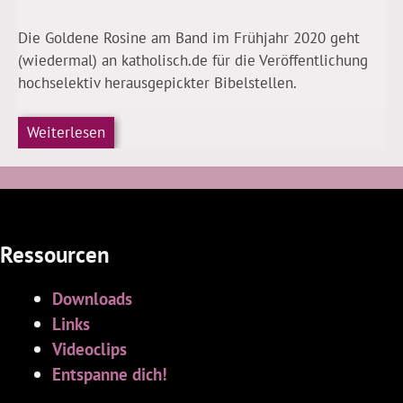
Die Goldene Rosine am Band im Frühjahr 2020 geht
(wiedermal) an katholisch.de für die Veröffentlichung
hochselektiv herausgepickter Bibelstellen.
Weiterlesen
Ressourcen
Downloads
Links
Videoclips
Entspanne dich!