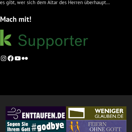
es gibt, wer sich dem Altar des Herren überhaupt…
Mach mit!
Instagram
Facebook
YouTube
Flickr