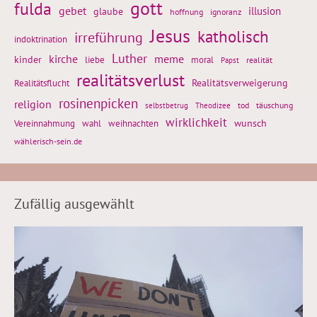
gott
fulda
gebet
glaube
illusion
hoffnung
ignoranz
Jesus
katholisch
irreführung
indoktrination
Luther
kirche
meme
kinder
liebe
moral
realität
Papst
realitätsverlust
Realitätsflucht
Realitätsverweigerung
rosinenpicken
religion
tod
täuschung
selbstbetrug
Theodizee
wirklichkeit
wunsch
Vereinnahmung
weihnachten
wahl
wählerisch-sein.de
Zufällig ausgewählt