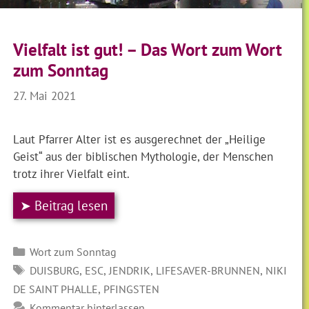
Vielfalt ist gut! – Das Wort zum Wort
zum Sonntag
27. Mai 2021
Laut Pfarrer Alter ist es ausgerechnet der „Heilige
Geist“ aus der biblischen Mythologie, der Menschen
trotz ihrer Vielfalt eint.
➤ Beitrag lesen
Kategorien
Wort zum Sonntag
SCHLAGWÖRTER
,
,
,
,
DUISBURG
ESC
JENDRIK
LIFESAVER-BRUNNEN
NIKI
,
DE SAINT PHALLE
PFINGSTEN
Kommentar hinterlassen