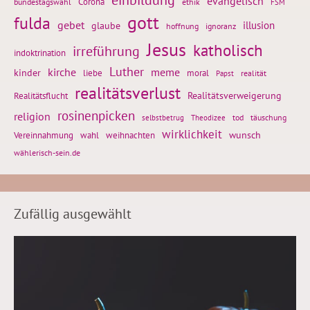
evangelisch
Corona
ethik
bundestagswahl
FSM
gott
fulda
gebet
glaube
illusion
hoffnung
ignoranz
Jesus
katholisch
irreführung
indoktrination
Luther
kirche
meme
kinder
liebe
moral
realität
Papst
realitätsverlust
Realitätsflucht
Realitätsverweigerung
rosinenpicken
religion
tod
täuschung
selbstbetrug
Theodizee
wirklichkeit
wunsch
weihnachten
Vereinnahmung
wahl
wählerisch-sein.de
Zufällig ausgewählt