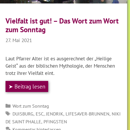
Vielfalt ist gut! – Das Wort zum Wort
zum Sonntag
27. Mai 2021
Laut Pfarrer Alter ist es ausgerechnet der „Heilige
Geist“ aus der biblischen Mythologie, der Menschen
trotz ihrer Vielfalt eint.
➤ Beitrag lesen
Kategorien
Wort zum Sonntag
SCHLAGWÖRTER
,
,
,
,
DUISBURG
ESC
JENDRIK
LIFESAVER-BRUNNEN
NIKI
,
DE SAINT PHALLE
PFINGSTEN
Kommentar hinterlassen