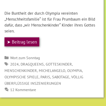
Die Buntheit der durch Olympia vereinten
„Menschheitsfamilie“ ist für Frau Prumbaum ein Bild
dafür, dass „wir Menschenkinder“ Kinder ihres Gottes
seien.
➤ Beitrag lesen
Kategorien
Wort zum Sonntag
SCHLAGWÖRTER
,
,
,
2024
DRAGQUEENS
GOTTESKINDER
,
,
,
MENSCHENKINDER
MICHELANGELO
OLYMPIA
,
,
,
OLYMPISCHE SPIELE
PARIS
SABOTAGE
VÖLLIG
ÜBERFLÜSSIGE INSZENIERUNGEN
12 Kommentare