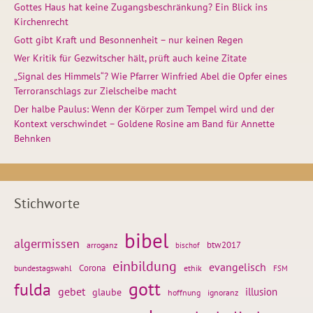
Gottes Haus hat keine Zugangsbeschränkung? Ein Blick ins
Kirchenrecht
Gott gibt Kraft und Besonnenheit – nur keinen Regen
Wer Kritik für Gezwitscher hält, prüft auch keine Zitate
„Signal des Himmels“? Wie Pfarrer Winfried Abel die Opfer eines
Terroranschlags zur Zielscheibe macht
Der halbe Paulus: Wenn der Körper zum Tempel wird und der
Kontext verschwindet – Goldene Rosine am Band für Annette
Behnken
Stichworte
bibel
algermissen
btw2017
arroganz
bischof
einbildung
evangelisch
Corona
ethik
bundestagswahl
FSM
gott
fulda
gebet
glaube
illusion
hoffnung
ignoranz