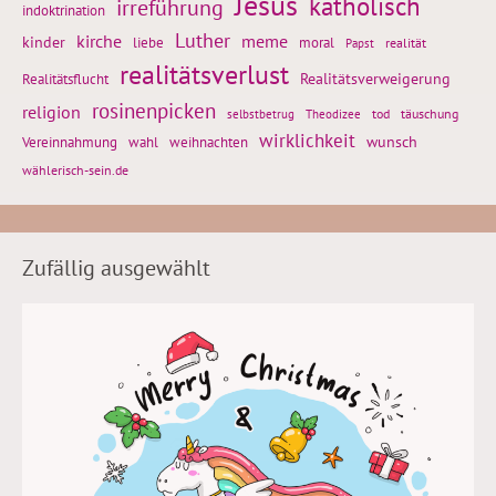
Jesus
katholisch
irreführung
indoktrination
Luther
kirche
meme
kinder
liebe
moral
realität
Papst
realitätsverlust
Realitätsflucht
Realitätsverweigerung
rosinenpicken
religion
tod
täuschung
selbstbetrug
Theodizee
wirklichkeit
wunsch
weihnachten
Vereinnahmung
wahl
wählerisch-sein.de
Zufällig ausgewählt