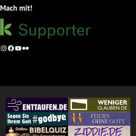
Mach mit!
Instagram
Facebook
YouTube
Flickr