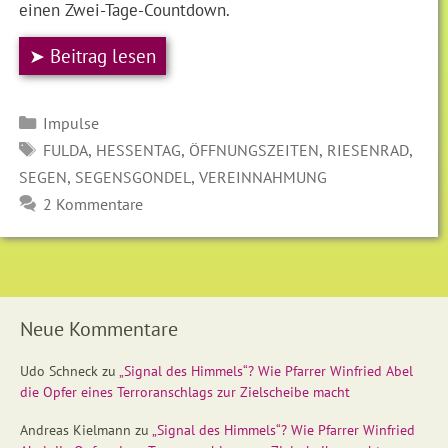
einen Zwei-Tage-Countdown.
➤ Beitrag lesen
Kategorien
Impulse
SCHLAGWÖRTER
,
,
,
,
FULDA
HESSENTAG
ÖFFNUNGSZEITEN
RIESENRAD
,
,
SEGEN
SEGENSGONDEL
VEREINNAHMUNG
2 Kommentare
Neue Kommentare
Udo Schneck
zu
„Signal des Himmels“? Wie Pfarrer Winfried Abel
die Opfer eines Terroranschlags zur Zielscheibe macht
Andreas Kielmann
zu
„Signal des Himmels“? Wie Pfarrer Winfried