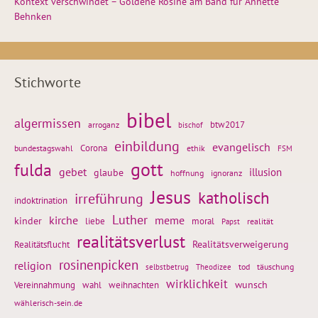
Kontext verschwindet – Goldene Rosine am Band für Annette
Behnken
Stichworte
bibel
algermissen
btw2017
arroganz
bischof
einbildung
evangelisch
Corona
ethik
bundestagswahl
FSM
gott
fulda
gebet
glaube
illusion
hoffnung
ignoranz
Jesus
katholisch
irreführung
indoktrination
Luther
kirche
meme
kinder
liebe
moral
realität
Papst
realitätsverlust
Realitätsflucht
Realitätsverweigerung
rosinenpicken
religion
tod
täuschung
selbstbetrug
Theodizee
wirklichkeit
wunsch
weihnachten
Vereinnahmung
wahl
wählerisch-sein.de