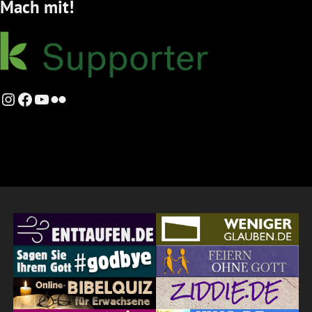
Mach mit!
Instagram
Facebook
YouTube
Flickr