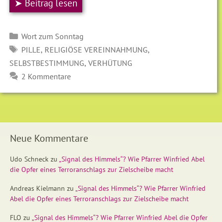
➤ Beitrag lesen
Kategorien
Wort zum Sonntag
SCHLAGWÖRTER
,
,
PILLE
RELIGIÖSE VEREINNAHMUNG
,
SELBSTBESTIMMUNG
VERHÜTUNG
2 Kommentare
Neue Kommentare
Udo Schneck
zu
„Signal des Himmels“? Wie Pfarrer Winfried Abel
die Opfer eines Terroranschlags zur Zielscheibe macht
Andreas Kielmann
zu
„Signal des Himmels“? Wie Pfarrer Winfried
Abel die Opfer eines Terroranschlags zur Zielscheibe macht
FLO
zu
„Signal des Himmels“? Wie Pfarrer Winfried Abel die Opfer