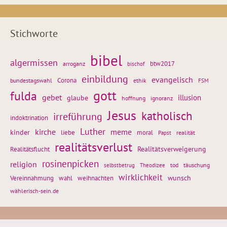
Stichworte
bibel
algermissen
btw2017
arroganz
bischof
einbildung
evangelisch
Corona
ethik
bundestagswahl
FSM
gott
fulda
gebet
glaube
illusion
hoffnung
ignoranz
Jesus
katholisch
irreführung
indoktrination
Luther
kirche
meme
kinder
liebe
moral
realität
Papst
realitätsverlust
Realitätsflucht
Realitätsverweigerung
rosinenpicken
religion
tod
täuschung
selbstbetrug
Theodizee
wirklichkeit
wunsch
weihnachten
Vereinnahmung
wahl
wählerisch-sein.de