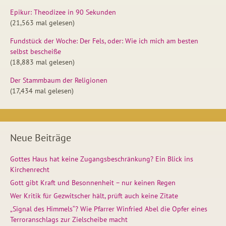
Epikur: Theodizee in 90 Sekunden
(21,563 mal gelesen)
Fundstück der Woche: Der Fels, oder: Wie ich mich am besten
selbst bescheiße
(18,883 mal gelesen)
Der Stammbaum der Religionen
(17,434 mal gelesen)
Neue Beiträge
Gottes Haus hat keine Zugangsbeschränkung? Ein Blick ins
Kirchenrecht
Gott gibt Kraft und Besonnenheit – nur keinen Regen
Wer Kritik für Gezwitscher hält, prüft auch keine Zitate
„Signal des Himmels“? Wie Pfarrer Winfried Abel die Opfer eines
Terroranschlags zur Zielscheibe macht