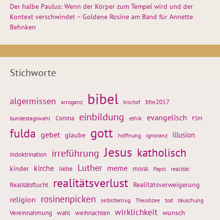
Der halbe Paulus: Wenn der Körper zum Tempel wird und der
Kontext verschwindet – Goldene Rosine am Band für Annette
Behnken
Stichworte
bibel
algermissen
btw2017
arroganz
bischof
einbildung
evangelisch
Corona
ethik
bundestagswahl
FSM
gott
fulda
gebet
glaube
illusion
hoffnung
ignoranz
Jesus
katholisch
irreführung
indoktrination
Luther
kirche
meme
kinder
liebe
moral
realität
Papst
realitätsverlust
Realitätsflucht
Realitätsverweigerung
rosinenpicken
religion
tod
täuschung
selbstbetrug
Theodizee
wirklichkeit
wunsch
weihnachten
Vereinnahmung
wahl