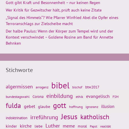
Gott gibt Kraft und Besonnenheit – nur keinen Regen
Wer Kritik für Gezwitscher hält, prüft auch keine Zitate
„Signal des Himmels“? Wie Pfarrer Winfried Abel die Opfer eines
Terroranschlags zur Zielscheibe macht
Der halbe Paulus: Wenn der Körper zum Tempel wird und der
Kontext verschwindet – Goldene Rosine am Band für Annette
Behnken
Stichworte
bibel
algermissen
btw2017
arroganz
bischof
einbildung
evangelisch
Corona
ethik
bundestagswahl
FSM
gott
fulda
gebet
glaube
illusion
hoffnung
ignoranz
Jesus
katholisch
irreführung
indoktrination
Luther
kirche
meme
kinder
liebe
moral
realität
Papst