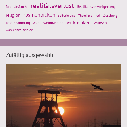
realitätsverlust
Realitätsflucht
Realitätsverweigerung
rosinenpicken
religion
tod
täuschung
selbstbetrug
Theodizee
wirklichkeit
wunsch
weihnachten
Vereinnahmung
wahl
wählerisch-sein.de
Zufällig ausgewählt