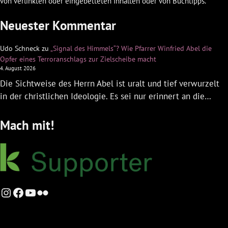
von verlinkten oder eingebetteten Inhalten oder von Buchtipps.
Neuester Kommentar
Udo Schneck
zu
„Signal des Himmels“? Wie Pfarrer Winfried Abel die
Opfer eines Terroranschlags zur Zielscheibe macht
4. August 2026
Die Sichtweise des Herrn Abel ist uralt und tief verwurzelt
in der christlichen Ideologie. Es sei nur erinnert an die…
Mach mit!
Instagram
Facebook
YouTube
Flickr