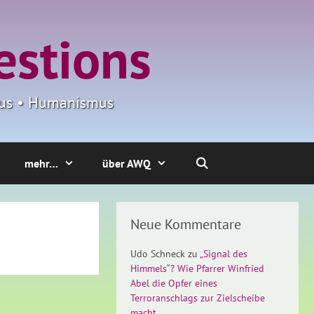
estions
smus • Humanismus
mehr…
über AWQ
Neue Kommentare
Udo Schneck
zu
„Signal des
Himmels“? Wie Pfarrer Winfried
Abel die Opfer eines
Terroranschlags zur Zielscheibe
macht