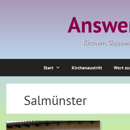
Zum
Inhalt
Answer
springen
Kirchen-, Glaube
Start
Kirchenaustritt
Wort zu
Salmünster