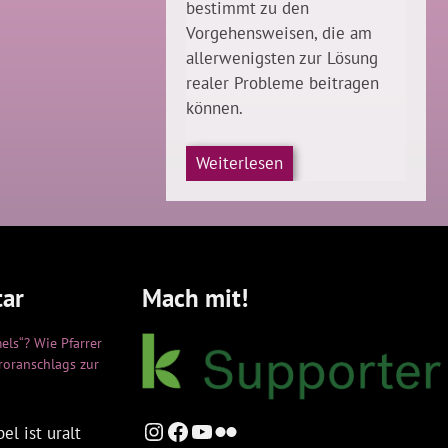
bestimmt zu den
Vorgehensweisen, die am
allerwenigsten zur Lösung
realer Probleme beitragen
können.
Weiterlesen
ar
Mach mit!
els“? Wie Pfarrer
rroranschlags zur
Instagram
Facebook
YouTube
Flickr
el ist uralt