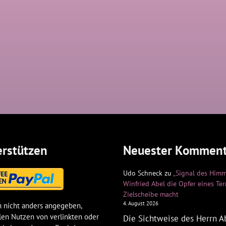
rstützen
Neuester Komment
Udo Schneck
zu
„Signal des Himm
Winfried Abel die Opfer eines Te
Zielscheibe macht
4. August 2026
 nicht anders angegeben,
len Nutzen von verlinkten oder
Die Sichtweise des Herrn Ab