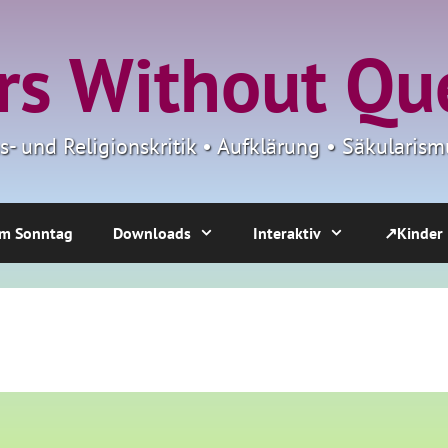
s Without Qu
ns- und Religionskritik • Aufklärung • Säkulari
m Sonntag
Downloads
Interaktiv
↗Kinder