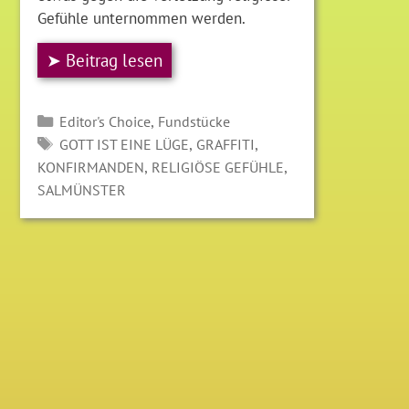
Gefühle unternommen werden.
➤ Beitrag lesen
Kategorien
,
Editor's Choice
Fundstücke
SCHLAGWÖRTER
,
,
GOTT IST EINE LÜGE
GRAFFITI
,
,
KONFIRMANDEN
RELIGIÖSE GEFÜHLE
SALMÜNSTER