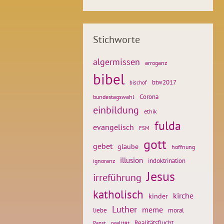
Stichworte
algermissen
arroganz
bibel
btw2017
bischof
Corona
bundestagswahl
einbildung
ethik
fulda
evangelisch
FSM
gott
gebet
glaube
hoffnung
illusion
ignoranz
indoktrination
Jesus
irreführung
katholisch
kirche
kinder
Luther
meme
liebe
moral
Realitätsflucht
realität
Papst