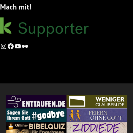
Mach mit!
Instagram
Facebook
YouTube
Flickr