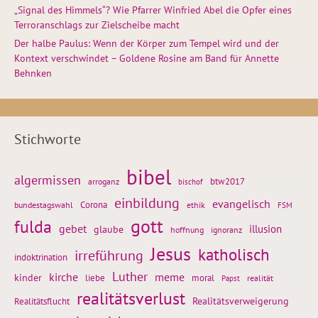
„Signal des Himmels“? Wie Pfarrer Winfried Abel die Opfer eines
Terroranschlags zur Zielscheibe macht
Der halbe Paulus: Wenn der Körper zum Tempel wird und der
Kontext verschwindet – Goldene Rosine am Band für Annette
Behnken
Stichworte
bibel
algermissen
btw2017
arroganz
bischof
einbildung
evangelisch
Corona
ethik
bundestagswahl
FSM
gott
fulda
gebet
glaube
illusion
hoffnung
ignoranz
Jesus
katholisch
irreführung
indoktrination
Luther
kirche
meme
kinder
liebe
moral
realität
Papst
realitätsverlust
Realitätsflucht
Realitätsverweigerung