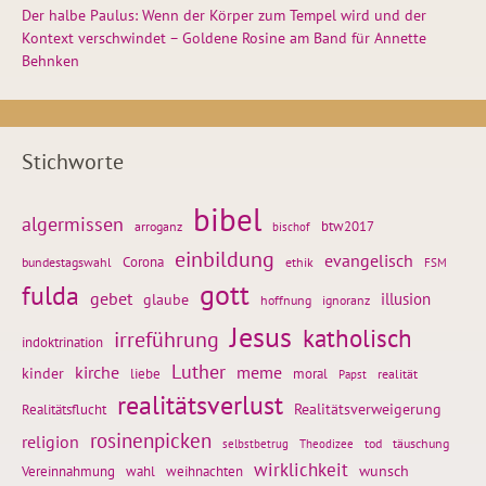
Der halbe Paulus: Wenn der Körper zum Tempel wird und der
Kontext verschwindet – Goldene Rosine am Band für Annette
Behnken
Stichworte
bibel
algermissen
btw2017
arroganz
bischof
einbildung
evangelisch
Corona
ethik
bundestagswahl
FSM
gott
fulda
gebet
glaube
illusion
hoffnung
ignoranz
Jesus
katholisch
irreführung
indoktrination
Luther
kirche
meme
kinder
liebe
moral
realität
Papst
realitätsverlust
Realitätsflucht
Realitätsverweigerung
rosinenpicken
religion
tod
täuschung
selbstbetrug
Theodizee
wirklichkeit
wunsch
weihnachten
Vereinnahmung
wahl