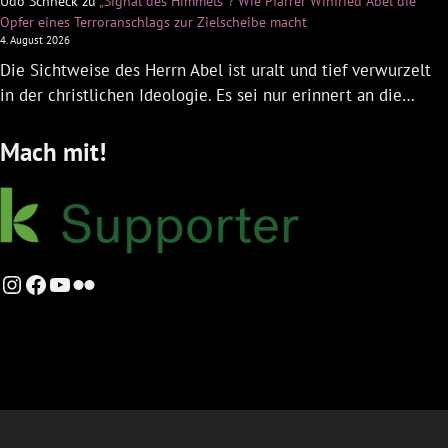
Udo Schneck
zu
„Signal des Himmels“? Wie Pfarrer Winfried Abel die
Opfer eines Terroranschlags zur Zielscheibe macht
4. August 2026
Die Sichtweise des Herrn Abel ist uralt und tief verwurzelt
in der christlichen Ideologie. Es sei nur erinnert an die…
Mach mit!
Instagram
Facebook
YouTube
Flickr