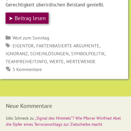
Gerechtigkeit überirdischen Beistand genießt.
➤ Beitrag lesen
Kategorien
Wort zum Sonntag
SCHLAGWÖRTER
,
,
EIGENTOR
FAKTENBASIERTE ARGUMENTE
,
,
,
IGNORANZ
SCHEINLÖSUNGEN
SYMBOLPOLITIK
,
,
TEAMFREIHEIT.INFO
WERTE
WERTEWENDE
5 Kommentare
Neue Kommentare
Udo Schneck
zu
„Signal des Himmels“? Wie Pfarrer Winfried Abel
die Opfer eines Terroranschlags zur Zielscheibe macht