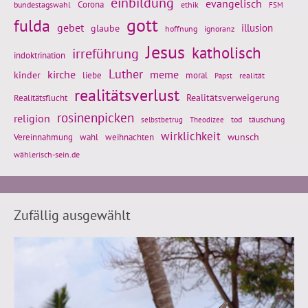
einbildung
evangelisch
Corona
ethik
bundestagswahl
FSM
gott
fulda
gebet
glaube
illusion
hoffnung
ignoranz
Jesus
katholisch
irreführung
indoktrination
Luther
kirche
meme
kinder
liebe
moral
realität
Papst
realitätsverlust
Realitätsflucht
Realitätsverweigerung
rosinenpicken
religion
tod
täuschung
selbstbetrug
Theodizee
wirklichkeit
wunsch
weihnachten
Vereinnahmung
wahl
wählerisch-sein.de
Zufällig ausgewählt