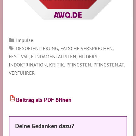
Kategorien
Impulse
SCHLAGWÖRTER
,
,
DESORIENTIERUNG
FALSCHE VERSPRECHEN
,
,
,
FESTIVAL
FUNDAMENTALISTEN
HILDERS
,
,
,
,
INDOKTRINATION
KRITIK
PFINGSTEN
PFINGSTEN.AT
VERFÜHRER
Beitrag als PDF öffnen
PDF
Deine Gedanken dazu?