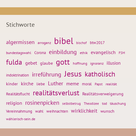
Stichworte
bibel
algermissen
btw2017
arroganz
bischof
einbildung
evangelisch
Corona
ethik
bundestagswahl
FSM
gott
fulda
gebet
glaube
illusion
hoffnung
ignoranz
Jesus
katholisch
irreführung
indoktrination
Luther
kirche
meme
kinder
liebe
moral
realität
Papst
realitätsverlust
Realitätsflucht
Realitätsverweigerung
rosinenpicken
religion
tod
täuschung
selbstbetrug
Theodizee
wirklichkeit
wunsch
Vereinnahmung
weihnachten
wahl
wählerisch-sein.de