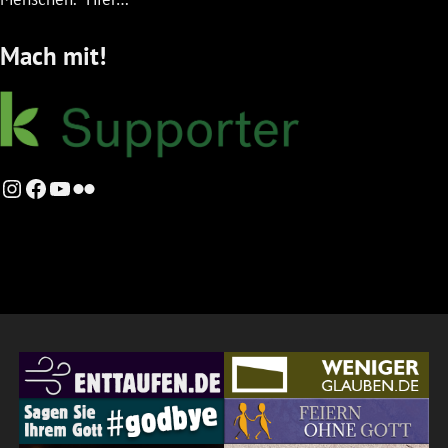
Mach mit!
Instagram
Facebook
YouTube
Flickr