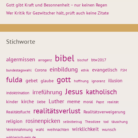
Gott gibt Kraft und Besonnenheit – nur keinen Regen
Wer Kritik für Gezwitscher hält, prüft auch keine Zitate
Stichworte
bibel
algermissen
btw2017
arroganz
bischof
einbildung
evangelisch
Corona
ethik
bundestagswahl
FSM
gott
fulda
gebet
glaube
illusion
hoffnung
ignoranz
Jesus
katholisch
irreführung
indoktrination
Luther
kirche
meme
kinder
liebe
moral
realität
Papst
realitätsverlust
Realitätsflucht
Realitätsverweigerung
rosinenpicken
religion
tod
täuschung
selbstbetrug
Theodizee
wirklichkeit
wunsch
Vereinnahmung
weihnachten
wahl
wählerisch-sein.de