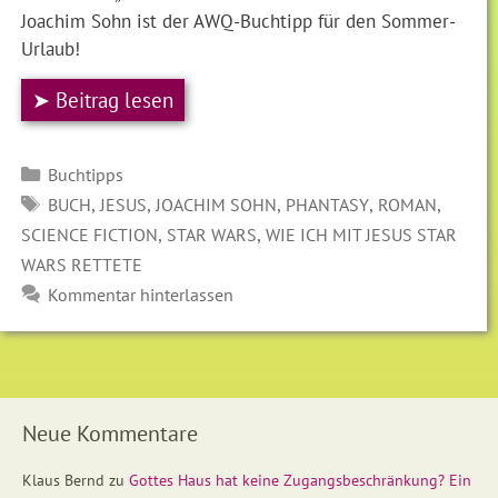
Joachim Sohn ist der AWQ-Buchtipp für den Sommer-
Urlaub!
➤ Beitrag lesen
Kategorien
Buchtipps
SCHLAGWÖRTER
,
,
,
,
,
BUCH
JESUS
JOACHIM SOHN
PHANTASY
ROMAN
,
,
SCIENCE FICTION
STAR WARS
WIE ICH MIT JESUS STAR
WARS RETTETE
Kommentar hinterlassen
Neue Kommentare
Klaus Bernd
zu
Gottes Haus hat keine Zugangsbeschränkung? Ein