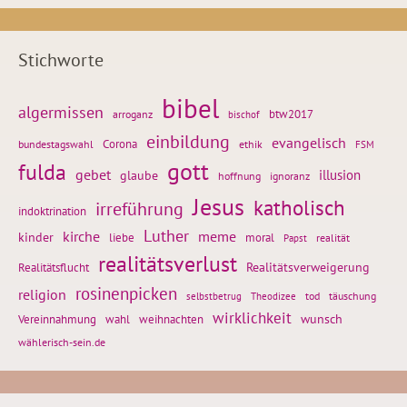
Stichworte
bibel
algermissen
btw2017
arroganz
bischof
einbildung
evangelisch
Corona
ethik
bundestagswahl
FSM
gott
fulda
gebet
glaube
illusion
hoffnung
ignoranz
Jesus
katholisch
irreführung
indoktrination
Luther
kirche
meme
kinder
liebe
moral
realität
Papst
realitätsverlust
Realitätsflucht
Realitätsverweigerung
rosinenpicken
religion
tod
täuschung
selbstbetrug
Theodizee
wirklichkeit
wunsch
weihnachten
Vereinnahmung
wahl
wählerisch-sein.de