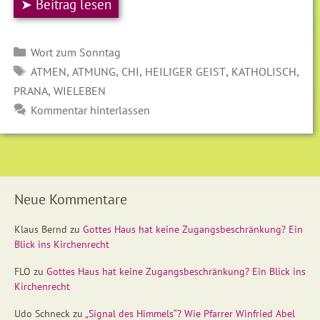
➤ Beitrag lesen
Kategorien
Wort zum Sonntag
SCHLAGWÖRTER
,
,
,
,
,
ATMEN
ATMUNG
CHI
HEILIGER GEIST
KATHOLISCH
,
PRANA
WIELEBEN
Kommentar hinterlassen
Neue Kommentare
Klaus Bernd
zu
Gottes Haus hat keine Zugangsbeschränkung? Ein
Blick ins Kirchenrecht
FLO
zu
Gottes Haus hat keine Zugangsbeschränkung? Ein Blick ins
Kirchenrecht
Udo Schneck
zu
„Signal des Himmels“? Wie Pfarrer Winfried Abel